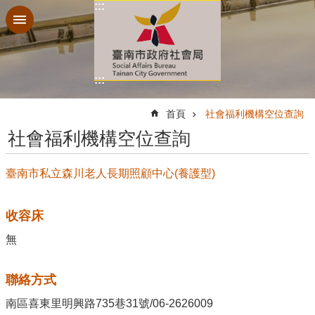
:::
跳到主要內容區塊
:::
:::
首頁
社會福利機構空位查詢
社會福利機構空位查詢
臺南市私立森川老人長期照顧中心(養護型)
收容床
無
聯絡方式
南區喜東里明興路735巷31號/06-2626009