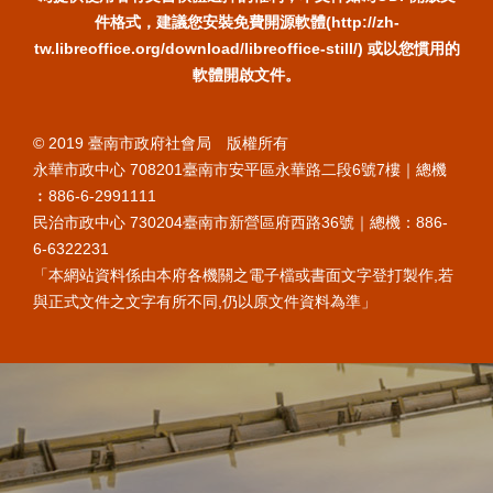
件格式，建議您安裝免費開源軟體(http://zh-
tw.libreoffice.org/download/libreoffice-still/) 或以您慣用的
軟體開啟文件。
© 2019 臺南市政府社會局 版權所有
永華市政中心 708201臺南市安平區永華路二段6號7樓｜總機
︰886-6-2991111
民治市政中心 730204臺南市新營區府西路36號｜總機：886-
6-6322231
「本網站資料係由本府各機關之電子檔或書面文字登打製作,若
與正式文件之文字有所不同,仍以原文件資料為準」