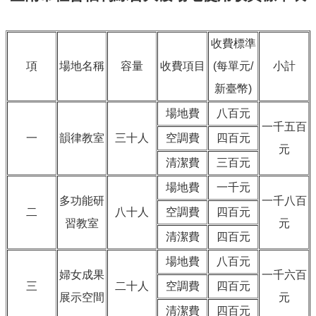
收費標準
項
場地名稱
容量
收費項目
(每單元/
小計
新臺幣)
場地費
八百元
一千五百
一
韻律教室
三十人
空調費
四百元
元
清潔費
三百元
場地費
一千元
多功能研
一千八百
二
八十人
空調費
四百元
習教室
元
清潔費
四百元
場地費
八百元
婦女成果
一千六百
三
二十人
空調費
四百元
展示空間
元
清潔費
四百元