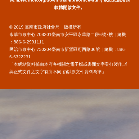
tw.libreoffice.org/download/libreoffice-still/) 或以您慣用的
軟體開啟文件。
© 2019 臺南市政府社會局 版權所有
永華市政中心 708201臺南市安平區永華路二段6號7樓｜總機
︰886-6-2991111
民治市政中心 730204臺南市新營區府西路36號｜總機：886-
6-6322231
「本網站資料係由本府各機關之電子檔或書面文字登打製作,若
與正式文件之文字有所不同,仍以原文件資料為準」