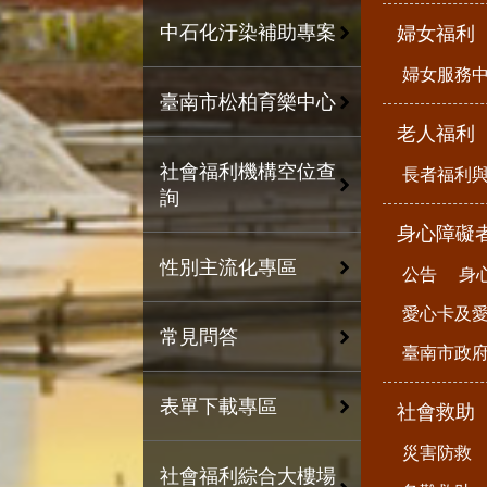
中石化汙染補助專案
婦女福利
婦女服務
臺南市松柏育樂中心
老人福利
社會福利機構空位查
長者福利
詢
身心障礙
性別主流化專區
公告
身
愛心卡及
常見問答
臺南市政
表單下載專區
社會救助
災害防救
社會福利綜合大樓場