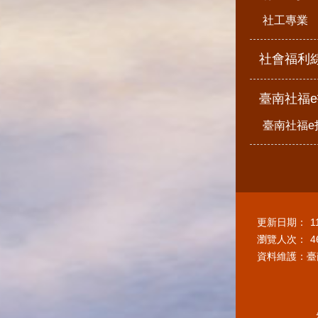
社工專業
社會福利
臺南社福
臺南社福e
更新日期：
1
瀏覽人次：
4
資料維護：臺