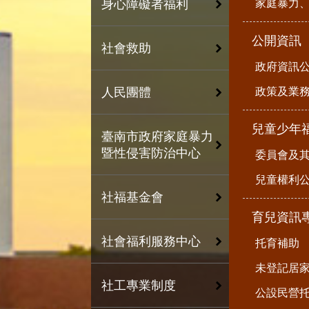
家庭暴力
身心障礙者福利
公開資訊
社會救助
政府資訊
政策及業
人民團體
兒童少年
臺南市政府家庭暴力
暨性侵害防治中心
委員會及
兒童權利公
社福基金會
育兒資訊
社會福利服務中心
托育補助
未登記居
社工專業制度
公設民營