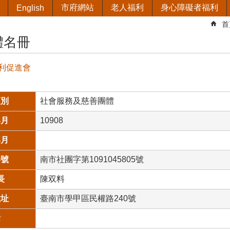
市府網站
老人福利
身心障礙者福利
English
首
體名冊
利促進會
類別
社會服務及慈善團體
年月
10908
年月
字號
南市社團字第1091045805號
長
陳双料
住址
臺南市學甲區民權路240號
話