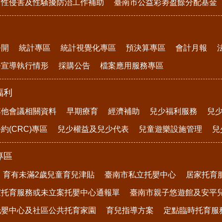
、性侵害及性騷擾防治工作補助
臺南市公益彩劵盈餘分配基金
公開
統計專區
統計視覺化專區
預決算專區
會計月報
務宣導執行情形
採購公告
檔案應用服務專區
福利
其他會議相關資料
早期療育
經濟補助
兒少福利服務
兒
約(CRC)專區
兒少權益及兒少代表
兒童遊樂設施管理
兒
專區
育有未滿2歲兒童育兒津貼
臺南市私立托嬰中心
居家托育
家托育服務或未立案托嬰中心通報單
臺南市親子悠遊館及安平
托嬰中心及社區公共托育家園
育兒指導方案
定點臨時托育服