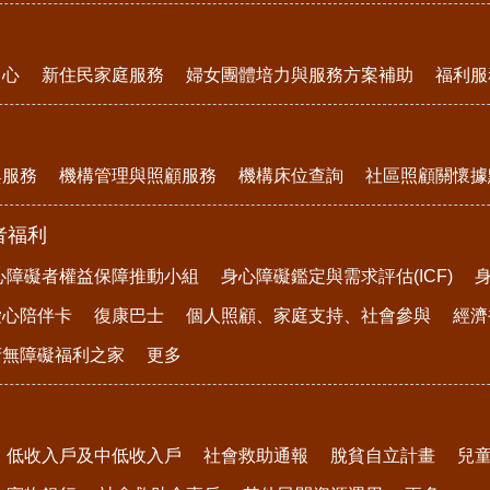
中心
新住民家庭服務
婦女團體培力與服務方案補助
福利服
與服務
機構管理與照顧服務
機構床位查詢
社區照顧關懷據
者福利
心障礙者權益保障推動小組
身心障礙鑑定與需求評估(ICF)
愛心陪伴卡
復康巴士
個人照顧、家庭支持、社會參與
經濟
府無障礙福利之家
更多
低收入戶及中低收入戶
社會救助通報
脫貧自立計畫
兒