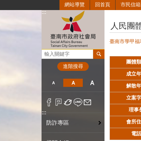
網站導覽
回首頁
市民信箱
跳到主要內容區塊
:::
:::
人民團
臺南市學甲福
搜尋
團體
進階搜尋
成立
解散
立案
理事
:::
會所
防詐專區
電