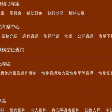
染補助專案
計畫
委員會
補助對象
執行狀況
相關法規
柏育樂中心
業務介紹
課程資訊
常見問題
地圖
公開資訊
表單下
機構空位查詢
化專區
化實施計畫及運作機制
性別意識培力及性別平等宣導
性別影
專區
相關
婦女福利
老人福利
身心障礙者福利
低收入戶
中