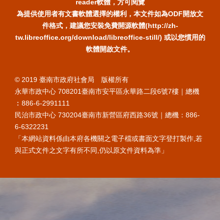
reader軟體，方可閱覽
為提供使用者有文書軟體選擇的權利，本文件如為ODF開放文
件格式，建議您安裝免費開源軟體(http://zh-
tw.libreoffice.org/download/libreoffice-still/) 或以您慣用的
軟體開啟文件。
© 2019 臺南市政府社會局 版權所有
永華市政中心 708201臺南市安平區永華路二段6號7樓｜總機
︰886-6-2991111
民治市政中心 730204臺南市新營區府西路36號｜總機：886-
6-6322231
「本網站資料係由本府各機關之電子檔或書面文字登打製作,若
與正式文件之文字有所不同,仍以原文件資料為準」