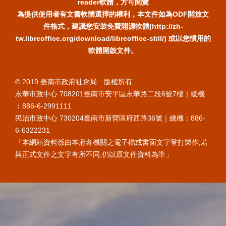
reader軟體，方可閱覽
為提供使用者有文書軟體選擇的權利，本文件如為ODF開放文
件格式，建議您安裝免費開源軟體(http://zh-
tw.libreoffice.org/download/libreoffice-still/) 或以您慣用的
軟體開啟文件。
© 2019 臺南市政府社會局 版權所有
永華市政中心 708201臺南市安平區永華路二段6號7樓｜總機
︰886-6-2991111
民治市政中心 730204臺南市新營區府西路36號｜總機：886-
6-6322231
「本網站資料係由本府各機關之電子檔或書面文字登打製作,若
與正式文件之文字有所不同,仍以原文件資料為準」