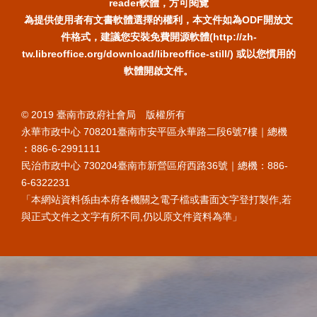
reader軟體，方可閱覽
為提供使用者有文書軟體選擇的權利，本文件如為ODF開放文
件格式，建議您安裝免費開源軟體(http://zh-
tw.libreoffice.org/download/libreoffice-still/) 或以您慣用的
軟體開啟文件。
© 2019 臺南市政府社會局 版權所有
永華市政中心 708201臺南市安平區永華路二段6號7樓｜總機
︰886-6-2991111
民治市政中心 730204臺南市新營區府西路36號｜總機：886-
6-6322231
「本網站資料係由本府各機關之電子檔或書面文字登打製作,若
與正式文件之文字有所不同,仍以原文件資料為準」