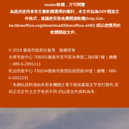
reader軟體，方可閱覽
為提供使用者有文書軟體選擇的權利，本文件如為ODF開放文
件格式，建議您安裝免費開源軟體(http://zh-
tw.libreoffice.org/download/libreoffice-still/) 或以您慣用的
軟體開啟文件。
© 2019 臺南市政府社會局 版權所有
永華市政中心 708201臺南市安平區永華路二段6號7樓｜總機
︰886-6-2991111
民治市政中心 730204臺南市新營區府西路36號｜總機：886-
6-6322231
「本網站資料係由本府各機關之電子檔或書面文字登打製作,若
與正式文件之文字有所不同,仍以原文件資料為準」