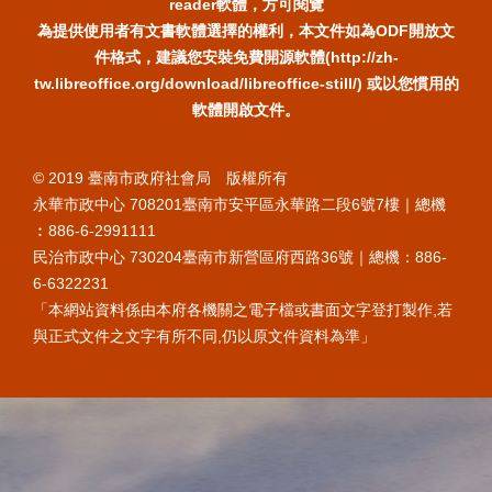
reader軟體，方可閱覽
為提供使用者有文書軟體選擇的權利，本文件如為ODF開放文
件格式，建議您安裝免費開源軟體(http://zh-
tw.libreoffice.org/download/libreoffice-still/) 或以您慣用的
軟體開啟文件。
© 2019 臺南市政府社會局 版權所有
永華市政中心 708201臺南市安平區永華路二段6號7樓｜總機
︰886-6-2991111
民治市政中心 730204臺南市新營區府西路36號｜總機：886-
6-6322231
「本網站資料係由本府各機關之電子檔或書面文字登打製作,若
與正式文件之文字有所不同,仍以原文件資料為準」