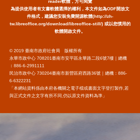
reader軟體，方可閱覽
為提供使用者有文書軟體選擇的權利，本文件如為ODF開放文
件格式，建議您安裝免費開源軟體(http://zh-
tw.libreoffice.org/download/libreoffice-still/) 或以您慣用的
軟體開啟文件。
© 2019 臺南市政府社會局 版權所有
永華市政中心 708201臺南市安平區永華路二段6號7樓｜總機
︰886-6-2991111
民治市政中心 730204臺南市新營區府西路36號｜總機：886-
6-6322231
「本網站資料係由本府各機關之電子檔或書面文字登打製作,若
與正式文件之文字有所不同,仍以原文件資料為準」