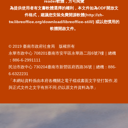
reader軟體，方可閱覽
為提供使用者有文書軟體選擇的權利，本文件如為ODF開放文
件格式，建議您安裝免費開源軟體(http://zh-
tw.libreoffice.org/download/libreoffice-still/) 或以您慣用的
軟體開啟文件。
© 2019 臺南市政府社會局 版權所有
永華市政中心 708201臺南市安平區永華路二段6號7樓｜總機
︰886-6-2991111
民治市政中心 730204臺南市新營區府西路36號｜總機：886-
6-6322231
「本網站資料係由本府各機關之電子檔或書面文字登打製作,若
與正式文件之文字有所不同,仍以原文件資料為準」