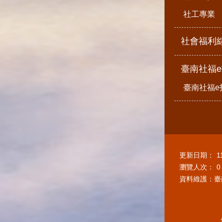
社工專業
社會福利
臺南社福
臺南社福e
更新日期：
1
瀏覽人次：
0
資料維護：臺