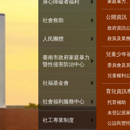
家庭暴力
身心障礙者福利
公開資訊
社會救助
政府資訊
政策及業
人民團體
兒童少年
臺南市政府家庭暴力
暨性侵害防治中心
委員會及
兒童權利公
社福基金會
育兒資訊
社會福利服務中心
托育補助
未登記居
社工專業制度
公設民營