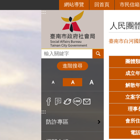
網站導覽
回首頁
市民信箱
跳到主要內容區塊
:::
:::
人民團
臺南市白河國
搜尋
團體
進階搜尋
成立
解散
立案
理事
:::
會所
防詐專區
電