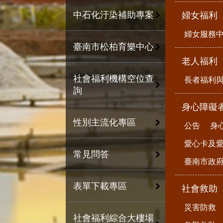
中石化汙染補助專案
婦女福利
婦女服務
臺南市松柏育樂中心
老人福利
社會福利機構空位查
長者福利
詢
身心障礙
性別主流化專區
公告
身
愛心卡及
常見問答
臺南市政
表單下載專區
社會救助
災害防救
社會福利綜合大樓場