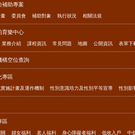
染補助專案
計畫
委員會
補助對象
執行狀況
相關法規
柏育樂中心
業務介紹
課程資訊
常見問題
地圖
公開資訊
表單下
機構空位查詢
化專區
化實施計畫及運作機制
性別意識培力及性別平等宣導
性別影
專區
相關
婦女福利
老人福利
身心障礙者福利
低收入戶
中