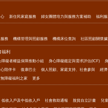
中心
新住民家庭服務
婦女團體培力與服務方案補助
福利服
與服務
機構管理與照顧服務
機構床位查詢
社區照顧關懷據
者福利
心障礙者權益保障推動小組
身心障礙鑑定與需求評估(ICF)
愛心陪伴卡
復康巴士
個人照顧、家庭支持、社會參與
經濟
府無障礙福利之家
更多
低收入戶及中低收入戶
社會救助通報
脫貧自立計畫
兒