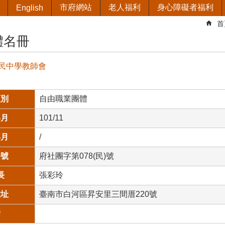
市府網站
老人福利
身心障礙者福利
English
首
體名冊
民中學教師會
類別
自由職業團體
年月
101/11
年月
/
字號
府社團字第078(民)號
長
張彩玲
住址
臺南市白河區昇安里三間厝220號
話