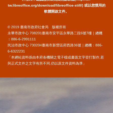
tw.libreoffice.org/download/libreoffice-still/) 或以您慣用的
軟體開啟文件。
© 2019 臺南市政府社會局 版權所有
永華市政中心 708201臺南市安平區永華路二段6號7樓｜總機
︰886-6-2991111
民治市政中心 730204臺南市新營區府西路36號｜總機：886-
6-6322231
「本網站資料係由本府各機關之電子檔或書面文字登打製作,若
與正式文件之文字有所不同,仍以原文件資料為準」