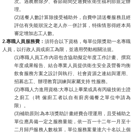
次。遇農曆除夕、春節期間交通費依衛生福利部規定辦
理。
(2)送餐人數計算除接受補助外，自費申請送餐服務且經
評估有失能狀況之老人亦ㄧ併計算，特殊情形得經本局
審定增加志工人數。
2.
專職人員服務費
：
須符合以下資格，每單位限獎助一名專職
人員，以行政人員或廚工為限，並適用勞動相關法規。
(1)專職人員工作內容包含協助擬定年度工作計畫、撰寫
年度成果報告、結合專業人員提供衛生安全及營養均衡
飲食服務方案之設計與執行、社會資源之連結與運用、
招募志工、辦理教育訓練與家屬支持 性服務。
(2)專職人力進用資格:大專以上畢業或具有丙級技術士證
之廚工（聘 僱廚工者以自有廚房備餐之單位申請為
限）。
(3)補助原則:為本項獎助計畫經費合理運用，且受補助之
單位應具備一定之服務量能，依一百一十二年一月至十
二月歸戶服務人數核算，單位服務案量達六十名以上個