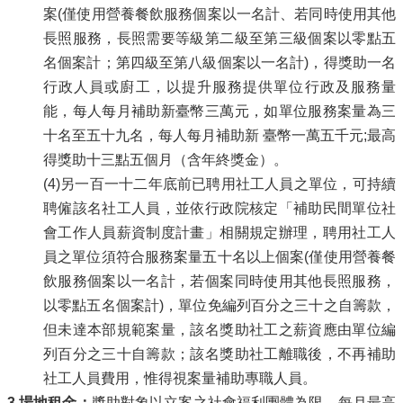
案(僅使用營養餐飲服務個案以一名計、若同時使用其他
長照服務，長照需要等級第二級至第三級個案以零點五
名個案計；第四級至第八級個案以一名計)，得獎助一名
行政人員或廚工，以提升服務提供單位行政及服務量
能，每人每月補助新臺幣三萬元，如單位服務案量為三
十名至五十九名，每人每月補助新 臺幣一萬五千元;最高
得獎助十三點五個月（含年終獎金）。
(4)另一百一十二年底前已聘用社工人員之單位，可持續
聘僱該名社工人員，並依行政院核定「補助民間單位社
會工作人員薪資制度計畫」相關規定辦理，聘用社工人
員之單位須符合服務案量五十名以上個案(僅使用營養餐
飲服務個案以一名計，若個案同時使用其他長照服務，
以零點五名個案計)，單位免編列百分之三十之自籌款，
但未達本部規範案量，該名獎助社工之薪資應由單位編
列百分之三十自籌款；該名獎助社工離職後，不再補助
社工人員費用，惟得視案量補助專職人員。
3.
場地租金：
獎助對象以立案之社會福利團體為限，每月最高