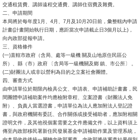
交通租賃費、講師遠程交通費、講師住宿費及雜費。
二、申請期間
本局將於每年度1月、4月、7月及10月20日前，彙整轄內申請
計畫(計畫開始執行日期，應距當次申請截止日3個月以上)，
向內政部提報申請。
三、資格條件
(一)直轄市政府（含局、處等一級機 關及山地原住民區公
所）、縣（市）政府 〔含局等一級機關及鄉 鎮、市公所〕 。
(二)財團法人或非以營利為目的之立案社會團體。
四、審查方式
由申請單位於期限內檢具公文、申請表、申請補助計畫書，民
間團體申請補助案件均應檢附章程、立案證書（財團法人免
附）、負責人當選證書，申請單位為法人應加附法人登記證
書，與政府機關有委託、合作關係或接受補助者，應加附相關
證明文件，及其他視個案需要之文件應備文件，以上資料須上
傳至內政部移民署新住民發展基金申請補助作業及管理系統，
由本局收件後統一層轉內政部審查，內政部將依審查結果個別