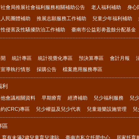
府社會局推展社會福利服務相關補助公告
老人福利補助
身心
及人民團體補助
推展志願服務工作補助
兒童少年福利補助
、性侵害及性騷擾防治工作補助
臺南市公益彩劵盈餘分配基金
公開
統計專區
統計視覺化專區
預決算專區
會計月報
務宣導執行情形
採購公告
檔案應用服務專區
福利
其他會議相關資料
早期療育
經濟補助
兒少福利服務
兒
約(CRC)專區
兒少權益及兒少代表
兒童遊樂設施管理
兒
專區
育有未滿2歲兒童育兒津貼
臺南市私立托嬰中心
居家托育