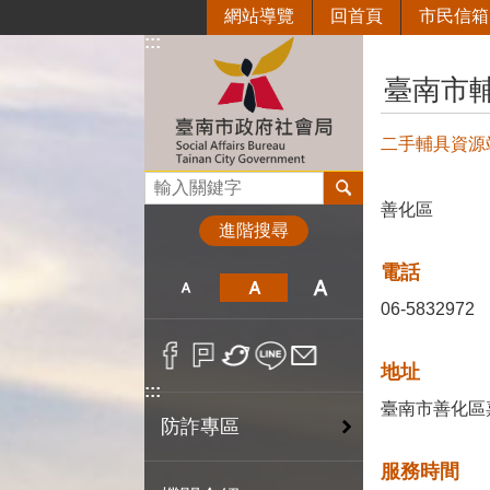
網站導覽
回首頁
市民信箱
跳到主要內容區塊
:::
:::
臺南市
二手輔具資源
搜尋
善化區
進階搜尋
電話
06-5832972
地址
:::
臺南市善化區
防詐專區
服務時間