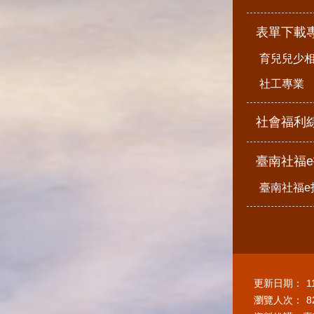
表單下載
育兒兒少
社工專業
社會福利
臺南社福
臺南社福e
更新日期：
1
瀏覽人次：
8