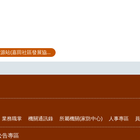
源站(嘉田社區發展協...
業務職掌
機關通訊錄
所屬機關(家防中心)
人事專區
員
公告專區