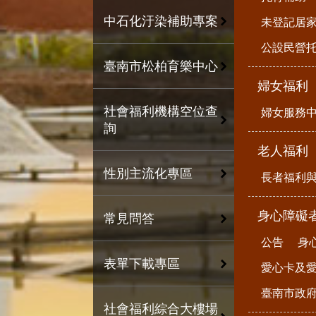
中石化汙染補助專案
未登記居
公設民營
臺南市松柏育樂中心
婦女福利
社會福利機構空位查
婦女服務
詢
老人福利
性別主流化專區
長者福利
身心障礙
常見問答
公告
身
表單下載專區
愛心卡及
臺南市政
社會福利綜合大樓場