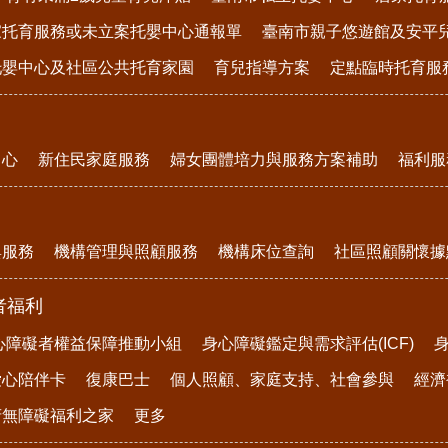
家托育服務或未立案托嬰中心通報單
臺南市親子悠遊館及安平
托嬰中心及社區公共托育家園
育兒指導方案
定點臨時托育服
中心
新住民家庭服務
婦女團體培力與服務方案補助
福利服
與服務
機構管理與照顧服務
機構床位查詢
社區照顧關懷據
者福利
心障礙者權益保障推動小組
身心障礙鑑定與需求評估(ICF)
愛心陪伴卡
復康巴士
個人照顧、家庭支持、社會參與
經濟
府無障礙福利之家
更多