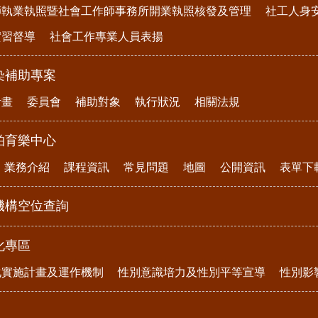
師執業執照暨社會工作師事務所開業執照核發及管理
社工人身
實習督導
社會工作專業人員表揚
染補助專案
計畫
委員會
補助對象
執行狀況
相關法規
柏育樂中心
業務介紹
課程資訊
常見問題
地圖
公開資訊
表單下
機構空位查詢
化專區
化實施計畫及運作機制
性別意識培力及性別平等宣導
性別影