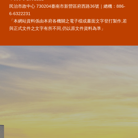
民治市政中心 730204臺南市新營區府西路36號｜總機：886-
6-6322231
「本網站資料係由本府各機關之電子檔或書面文字登打製作,若
與正式文件之文字有所不同,仍以原文件資料為準」