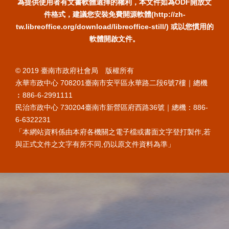
為提供使用者有文書軟體選擇的權利，本文件如為ODF開放文
件格式，建議您安裝免費開源軟體(http://zh-
tw.libreoffice.org/download/libreoffice-still/) 或以您慣用的
軟體開啟文件。
© 2019 臺南市政府社會局 版權所有
永華市政中心 708201臺南市安平區永華路二段6號7樓｜總機
︰886-6-2991111
民治市政中心 730204臺南市新營區府西路36號｜總機：886-
6-6322231
「本網站資料係由本府各機關之電子檔或書面文字登打製作,若
與正式文件之文字有所不同,仍以原文件資料為準」