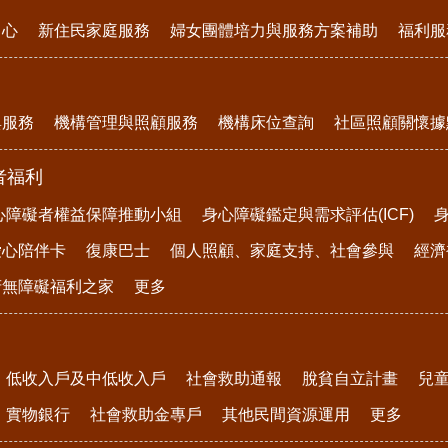
中心
新住民家庭服務
婦女團體培力與服務方案補助
福利服
與服務
機構管理與照顧服務
機構床位查詢
社區照顧關懷據
者福利
心障礙者權益保障推動小組
身心障礙鑑定與需求評估(ICF)
愛心陪伴卡
復康巴士
個人照顧、家庭支持、社會參與
經濟
府無障礙福利之家
更多
低收入戶及中低收入戶
社會救助通報
脫貧自立計畫
兒
實物銀行
社會救助金專戶
其他民間資源運用
更多