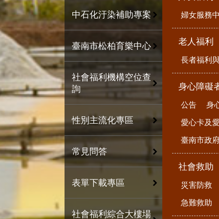
中石化汙染補助專案
婦女服務
老人福利
臺南市松柏育樂中心
長者福利
社會福利機構空位查
身心障礙
詢
公告
身
性別主流化專區
愛心卡及
臺南市政
常見問答
社會救助
表單下載專區
災害防救
急難救助
社會福利綜合大樓場