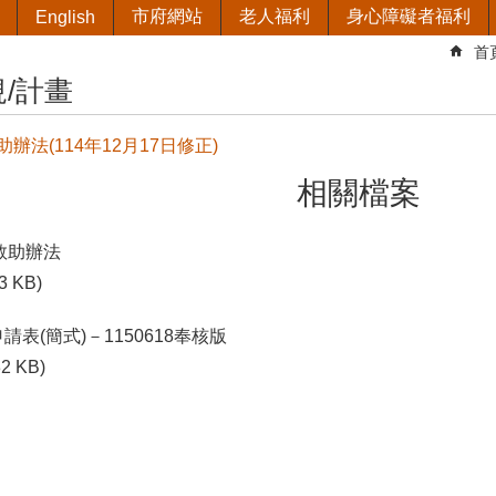
市府網站
老人福利
身心障礙者福利
English
首
/計畫
辦法(114年12月17日修正)
相關檔案
救助辦法
3 KB)
請表(簡式)－1150618奉核版
32 KB)