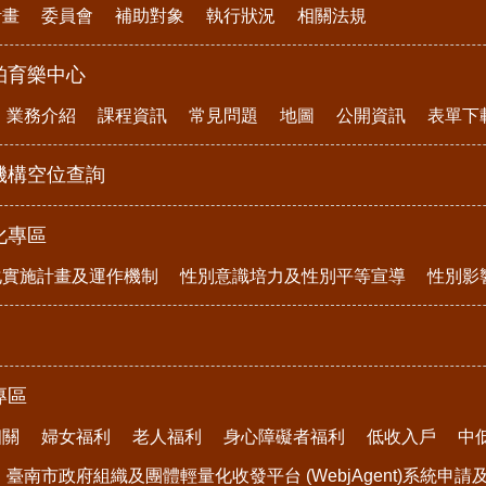
計畫
委員會
補助對象
執行狀況
相關法規
柏育樂中心
業務介紹
課程資訊
常見問題
地圖
公開資訊
表單下
機構空位查詢
化專區
化實施計畫及運作機制
性別意識培力及性別平等宣導
性別影
專區
相關
婦女福利
老人福利
身心障礙者福利
低收入戶
中
臺南市政府組織及團體輕量化收發平台 (WebjAgent)系統申