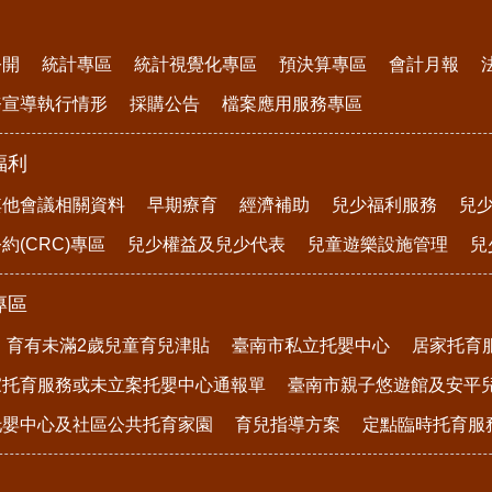
公開
統計專區
統計視覺化專區
預決算專區
會計月報
務宣導執行情形
採購公告
檔案應用服務專區
福利
其他會議相關資料
早期療育
經濟補助
兒少福利服務
兒
約(CRC)專區
兒少權益及兒少代表
兒童遊樂設施管理
兒
專區
育有未滿2歲兒童育兒津貼
臺南市私立托嬰中心
居家托育
家托育服務或未立案托嬰中心通報單
臺南市親子悠遊館及安平
托嬰中心及社區公共托育家園
育兒指導方案
定點臨時托育服