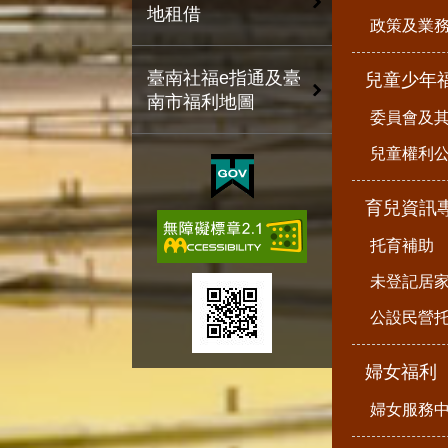
地租借
政策及業
臺南社福e指通及臺
兒童少年
南市福利地圖
委員會及
兒童權利公
育兒資訊
托育補助
未登記居
公設民營
婦女福利
婦女服務