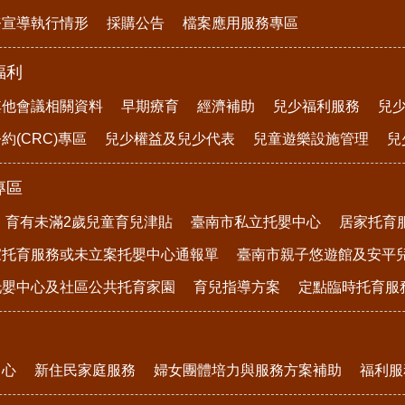
務宣導執行情形
採購公告
檔案應用服務專區
福利
其他會議相關資料
早期療育
經濟補助
兒少福利服務
兒
約(CRC)專區
兒少權益及兒少代表
兒童遊樂設施管理
兒
專區
育有未滿2歲兒童育兒津貼
臺南市私立托嬰中心
居家托育
家托育服務或未立案托嬰中心通報單
臺南市親子悠遊館及安平
托嬰中心及社區公共托育家園
育兒指導方案
定點臨時托育服
中心
新住民家庭服務
婦女團體培力與服務方案補助
福利服