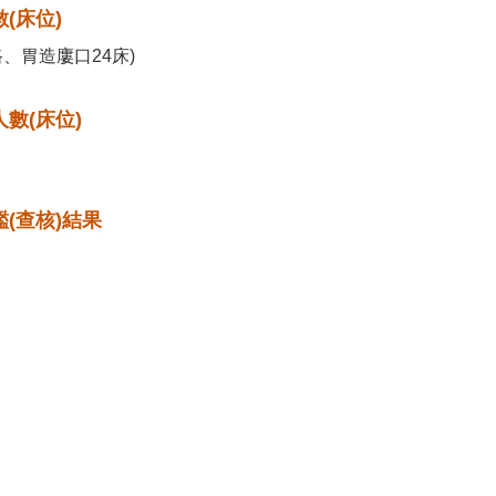
(床位)
路、胃造廔口24床)
數(床位)
(查核)結果