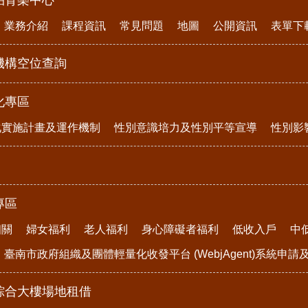
柏育樂中心
業務介紹
課程資訊
常見問題
地圖
公開資訊
表單下
機構空位查詢
化專區
化實施計畫及運作機制
性別意識培力及性別平等宣導
性別影
專區
相關
婦女福利
老人福利
身心障礙者福利
低收入戶
中
臺南市政府組織及團體輕量化收發平台 (WebjAgent)系統申
綜合大樓場地租借