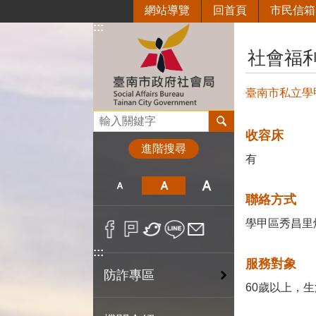
網站導覽
回首頁
市民信箱
跳到主要內容區塊
:::
:::
社會福
臺南市私立學
搜尋
收容床
進階搜尋
有
聯絡方式
學甲區秀昌里煥昌1
:::
服務對象
防詐專區
60歲以上，