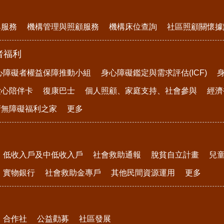
與服務
機構管理與照顧服務
機構床位查詢
社區照顧關懷據
者福利
心障礙者權益保障推動小組
身心障礙鑑定與需求評估(ICF)
愛心陪伴卡
復康巴士
個人照顧、家庭支持、社會參與
經濟
府無障礙福利之家
更多
低收入戶及中低收入戶
社會救助通報
脫貧自立計畫
兒
實物銀行
社會救助金專戶
其他民間資源運用
更多
合作社
公益勸募
社區發展