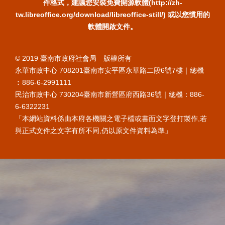
件格式，建議您安裝免費開源軟體(http://zh-
tw.libreoffice.org/download/libreoffice-still/) 或以您慣用的
軟體開啟文件。
© 2019 臺南市政府社會局 版權所有
永華市政中心 708201臺南市安平區永華路二段6號7樓｜總機
︰886-6-2991111
民治市政中心 730204臺南市新營區府西路36號｜總機：886-
6-6322231
「本網站資料係由本府各機關之電子檔或書面文字登打製作,若
與正式文件之文字有所不同,仍以原文件資料為準」