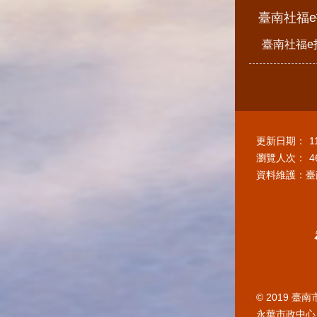
臺南社福
臺南社福e
更新日期：
1
瀏覽人次：
4
資料維護：臺
© 2019 
永華市政中心 