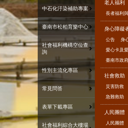
老人福利
中石化汙染補助專案
長者福利
臺南市松柏育樂中心
身心障礙
公告
身
社會福利機構空位查
愛心卡及
詢
臺南市政
性別主流化專區
社會救助
災害防救
常見問答
急難救助
表單下載專區
人民團體
人民團體
社會福利綜合大樓場