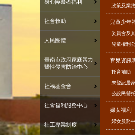
身心障礙者福利
政策及業
社會救助
兒童少年
委員會及
人民團體
兒童權利公
臺南市政府家庭暴力
育兒資訊
暨性侵害防治中心
托育補助
未登記居
社福基金會
公設民營
社會福利服務中心
婦女福利
婦女服務
社工專業制度