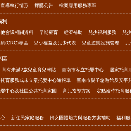
務宣導執行情形
採購公告
檔案應用服務專區
福利
其他會議相關資料
早期療育
經濟補助
兒少福利服務
兒
約(CRC)專區
兒少權益及兒少代表
兒童遊樂設施管理
兒
專區
育有未滿2歲兒童育兒津貼
臺南市私立托嬰中心
居家托育
家托育服務或未立案托嬰中心通報單
臺南市親子悠遊館及安平
托嬰中心及社區公共托育家園
育兒指導方案
定點臨時托育服
中心
新住民家庭服務
婦女團體培力與服務方案補助
福利服