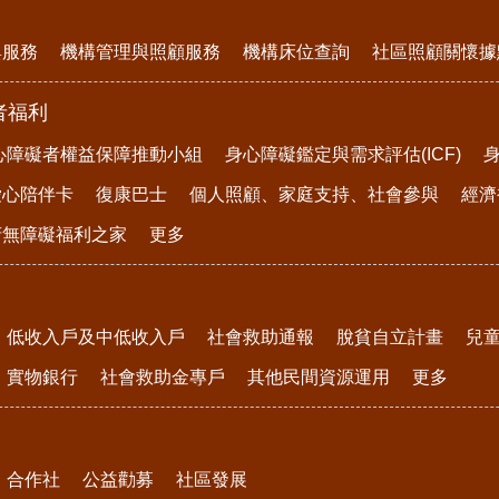
與服務
機構管理與照顧服務
機構床位查詢
社區照顧關懷據
者福利
心障礙者權益保障推動小組
身心障礙鑑定與需求評估(ICF)
愛心陪伴卡
復康巴士
個人照顧、家庭支持、社會參與
經濟
府無障礙福利之家
更多
低收入戶及中低收入戶
社會救助通報
脫貧自立計畫
兒
實物銀行
社會救助金專戶
其他民間資源運用
更多
合作社
公益勸募
社區發展