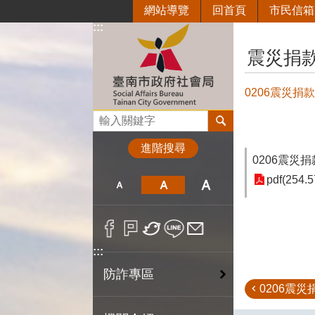
網站導覽
回首頁
市民信箱
跳到主要內容區塊
:::
:::
震災捐
0206震災捐
搜尋
進階搜尋
0206震災
pdf(254.5
:::
防詐專區
0206震災捐