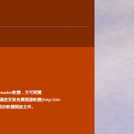
reader軟體，方可閱覽
免費開源軟體(http://zh-
) 或以您慣用的軟體開啟文件。