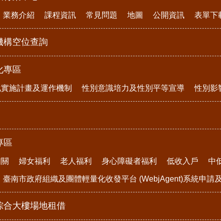
業務介紹
課程資訊
常見問題
地圖
公開資訊
表單下
機構空位查詢
化專區
化實施計畫及運作機制
性別意識培力及性別平等宣導
性別影
專區
相關
婦女福利
老人福利
身心障礙者福利
低收入戶
中
臺南市政府組織及團體輕量化收發平台 (WebjAgent)系統申
綜合大樓場地租借