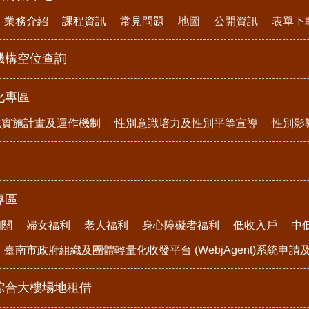
業務介紹
課程資訊
常見問題
地圖
公開資訊
表單下
機構空位查詢
化專區
化實施計畫及運作機制
性別意識培力及性別平等宣導
性別影
專區
相關
婦女福利
老人福利
身心障礙者福利
低收入戶
中
臺南市政府組織及團體輕量化收發平台 (WebjAgent)系統申
綜合大樓場地租借