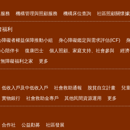
與服務
機構管理與照顧服務
機構床位查詢
社區照顧關懷據
者福利
心障礙者權益保障推動小組
身心障礙鑑定與需求評估(ICF)
愛心陪伴卡
復康巴士
個人照顧、家庭支持、社會參與
經濟
府無障礙福利之家
更多
低收入戶及中低收入戶
社會救助通報
脫貧自立計畫
兒
實物銀行
社會救助金專戶
其他民間資源運用
更多
合作社
公益勸募
社區發展