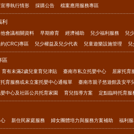
務宣導執行情形
採購公告
檔案應用服務專區
福利
其他會議相關資料
早期療育
經濟補助
兒少福利服務
兒
約(CRC)專區
兒少權益及兒少代表
兒童遊樂設施管理
兒
專區
育有未滿2歲兒童育兒津貼
臺南市私立托嬰中心
居家托育
家托育服務或未立案托嬰中心通報單
臺南市親子悠遊館及安平
托嬰中心及社區公共托育家園
育兒指導方案
定點臨時托育服
中心
新住民家庭服務
婦女團體培力與服務方案補助
福利服