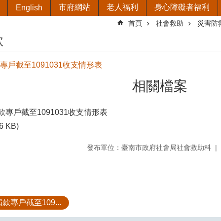
市府網站
老人福利
身心障礙者福利
English
首頁
社會救助
災害防
款
款專戶截至1091031收支情形表
相關檔案
捐款專戶截至1091031收支情形表
6 KB)
發布單位：臺南市政府社會局社會救助科
款專戶截至109...