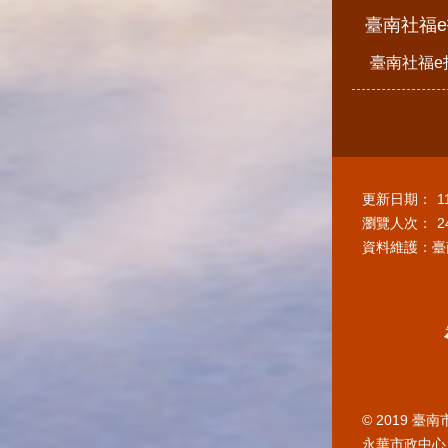
臺南社福
臺南社福e
更新日期：
1
瀏覽人次：
2
資料維護：臺
© 2019 
永華市政中心 