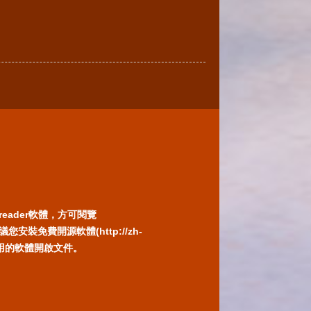
reader軟體，方可閱覽
免費開源軟體(http://zh-
) 或以您慣用的軟體開啟文件。