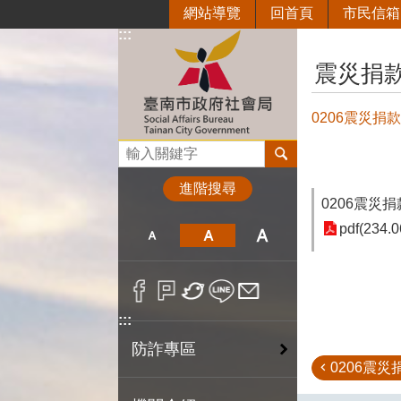
網站導覽
回首頁
市民信箱
跳到主要內容區塊
:::
:::
震災捐
0206震災捐
搜尋
進階搜尋
0206震災
pdf(234.0
:::
防詐專區
0206震災捐