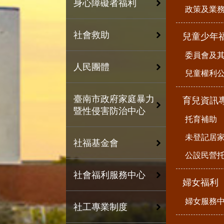
身心障礙者福利
政策及業
社會救助
兒童少年
委員會及
人民團體
兒童權利公
臺南市政府家庭暴力
育兒資訊
暨性侵害防治中心
托育補助
未登記居
社福基金會
公設民營
社會福利服務中心
婦女福利
婦女服務
社工專業制度