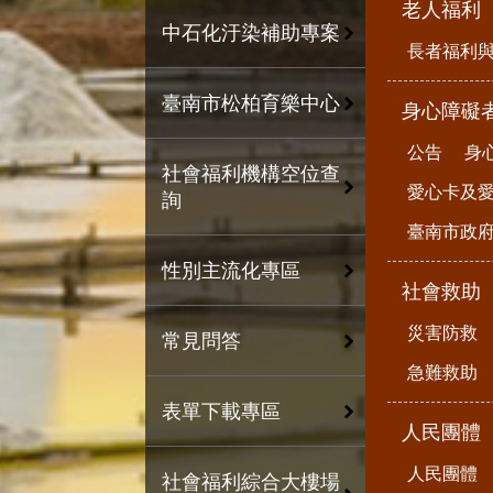
老人福利
中石化汙染補助專案
長者福利
臺南市松柏育樂中心
身心障礙
公告
身
社會福利機構空位查
愛心卡及
詢
臺南市政
性別主流化專區
社會救助
災害防救
常見問答
急難救助
表單下載專區
人民團體
人民團體
社會福利綜合大樓場