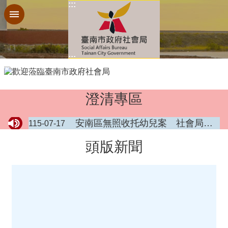
:::
搜
跳到主要內容區塊
尋
進
階
搜
:::
尋
:::
澄清專區
防
安南區無照收托幼兒案 社會局即時查處並持續追蹤照顧情形
115-07-17
詐
專
頭版新聞
區
機
關
介
紹
補
助