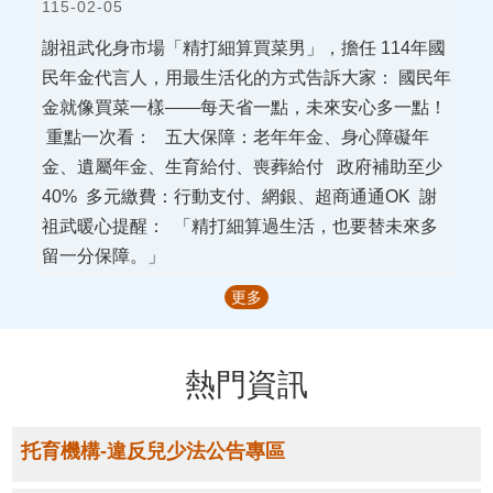
115-02-05
區
謝祖武化身市場「精打細算買菜男」，擔任 114年國
常
民年金代言人，用最生活化的方式告訴大家： 國民年
見
問
金就像買菜一樣——每天省一點，未來安心多一點！
答
重點一次看： 五大保障：老年年金、身心障礙年
金、遺屬年金、生育給付、喪葬給付 政府補助至少
表
單
40% 多元繳費：行動支付、網銀、超商通通OK 謝
下
祖武暖心提醒： 「精打細算過生活，也要替未來多
載
留一分保障。」
專
區
更多
社
會
福
熱門資訊
利
綜
合
托育機構-違反兒少法公告專區
大
樓