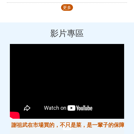
育
更多
樂
中
心
影片專區
社
會
福
利
機
構
空
位
查
詢
性
別
主
流
謝祖武在市場買的，不只是菜，是一輩子的保障
化
專