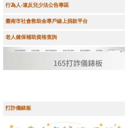
行為人-違反兒少法公告專區
場
地
租
臺南市社會救助金專戶線上捐款平台
借
臺
老人健保補助資格查詢
南
社
福
e
指
通
及
臺
南
市
福
利
打詐儀錶板
地
圖