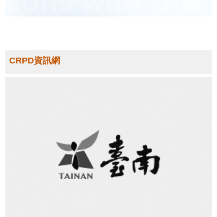
童
少
年
福
利
CRPD資訊網
隱
私
權
及
安
全
政
策