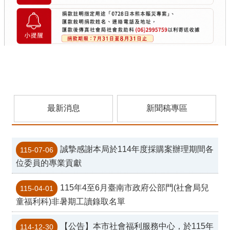
侵
害
防
治
中
心
社
福
基
金
最新消息
新聞稿專區
會
社
會
誠摯感謝本局於114年度採購案辦理期間各
115-07-06
福
位委員的專業貢獻
利
服
115年4至6月臺南市政府公部門(社會局兒
115-04-01
務
童福利科)非暑期工讀錄取名單
中
心
【公告】本市社會福利服務中心，於115年
114-12-30