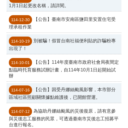
社
1月1日起更改名稱，請詳閱。
工
專
【公告】臺南市安南區鹽田里安置住宅受
業
114-12-30
制
理承租作業
度
別被騙！假冒台南社福便利貼的詐騙粉專
114-10-19
中
石
出現了！
化
汙
【公告】114年度臺南市政府社會局夜間定
114-10-01
染
點臨時托育服務試辦計畫，自114年10月1日起開始試
補
辦
助
專
【公告】因受丹娜絲颱風影響，本市部分
114-07-16
案
區域社區照顧關懷據點維護後，已開館營運。
臺
南
為協助丹娜絲颱風的災後復原，請有意參
114-07-12
市
與災後志工服務的民眾，可透過臺南市災後志工招募平
松
台進行報名。
柏