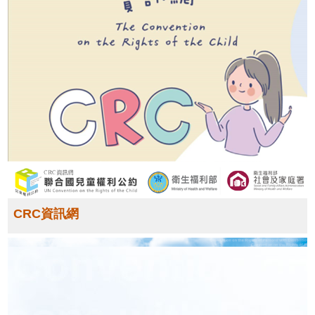
福
利
身
心
障
礙
者
福
利
社
會
救
CRC資訊網
助
婦
女
福
利
兒