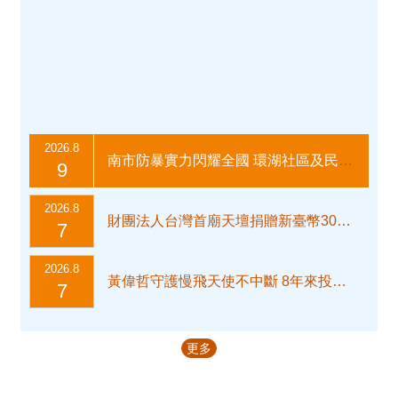
業
務
公
告
專
區
公
2026.8
南市防暴實力閃耀全國 環湖社區及民榮社區勇奪防暴戲劇全國競賽殊榮
開
9
資
訊
2026.8
財團法人台灣首廟天壇捐贈新臺幣300萬元響應「0728日本熊本賑災專案」 黃偉哲感謝善行義舉
7
兒
童
2026.8
少
黃偉哲守護慢飛天使不中斷 8年來投入療育服務逾4億經費 百萬人次受惠
7
年
福
利
更多
育
兒
資