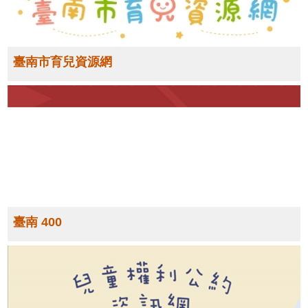
網
站
導
覽
臺南市育兒資源網
回
首
頁
市
民
信
箱
English
臺南 400
市
府
網
站
老
人