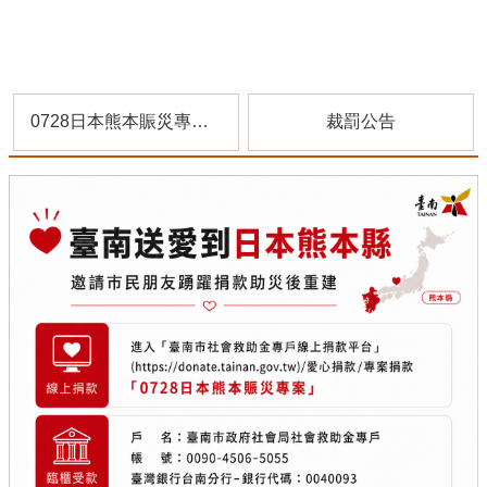
社
會
救
助
0728日本熊本賑災專案捐款資訊
裁罰公告
人
民
團
體
臺
南
市
政
府
家
庭
暴
力
暨
性