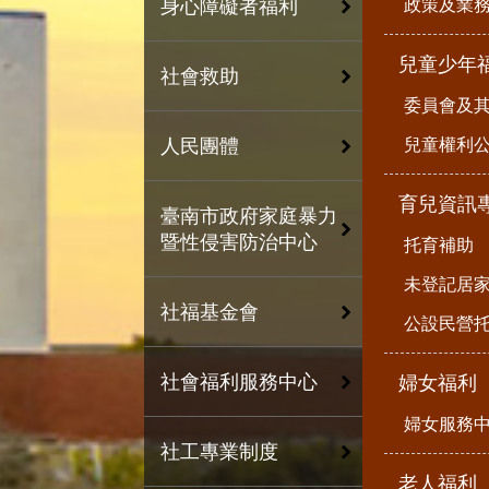
政策及業
身心障礙者福利
兒童少年
社會救助
委員會及
兒童權利公
人民團體
育兒資訊
臺南市政府家庭暴力
暨性侵害防治中心
托育補助
未登記居
社福基金會
公設民營
社會福利服務中心
婦女福利
婦女服務
社工專業制度
老人福利