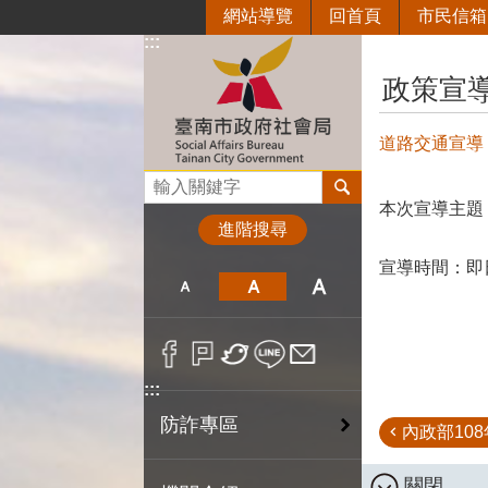
網站導覽
回首頁
市民信箱
跳到主要內容區塊
:::
:::
政策宣
道路交通宣導
搜尋
本次宣導主題
進階搜尋
宣導時間：即
:::
防詐專區
內政部108年
關閉