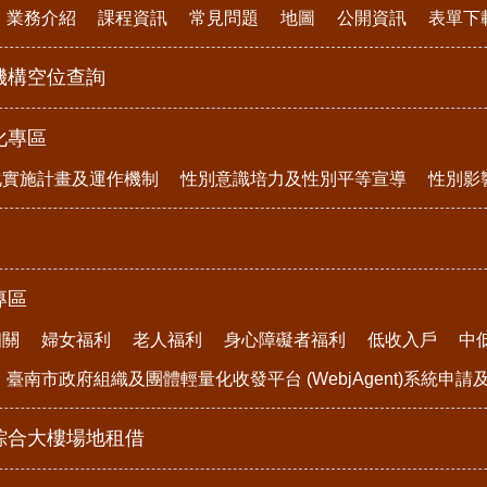
業務介紹
課程資訊
常見問題
地圖
公開資訊
表單下
機構空位查詢
化專區
化實施計畫及運作機制
性別意識培力及性別平等宣導
性別影
專區
相關
婦女福利
老人福利
身心障礙者福利
低收入戶
中
臺南市政府組織及團體輕量化收發平台 (WebjAgent)系統申
綜合大樓場地租借