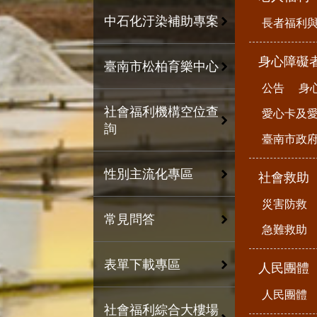
中石化汙染補助專案
長者福利
身心障礙
臺南市松柏育樂中心
公告
身
社會福利機構空位查
愛心卡及
詢
臺南市政
性別主流化專區
社會救助
災害防救
常見問答
急難救助
表單下載專區
人民團體
人民團體
社會福利綜合大樓場