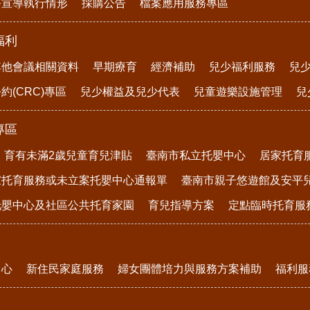
務宣導執行情形
採購公告
檔案應用服務專區
福利
其他會議相關資料
早期療育
經濟補助
兒少福利服務
兒
約(CRC)專區
兒少權益及兒少代表
兒童遊樂設施管理
兒
專區
育有未滿2歲兒童育兒津貼
臺南市私立托嬰中心
居家托育
家托育服務或未立案托嬰中心通報單
臺南市親子悠遊館及安平
托嬰中心及社區公共托育家園
育兒指導方案
定點臨時托育服
中心
新住民家庭服務
婦女團體培力與服務方案補助
福利服