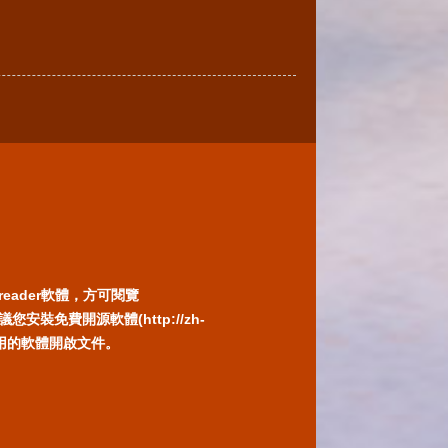
reader軟體，方可閱覽
免費開源軟體(http://zh-
) 或以您慣用的軟體開啟文件。