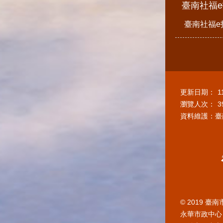
臺南社福
臺南社福e
更新日期：
1
瀏覽人次：
3
資料維護：臺
© 2019 
永華市政中心 