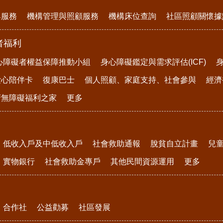
與服務
機構管理與照顧服務
機構床位查詢
社區照顧關懷據
者福利
心障礙者權益保障推動小組
身心障礙鑑定與需求評估(ICF)
愛心陪伴卡
復康巴士
個人照顧、家庭支持、社會參與
經濟
府無障礙福利之家
更多
低收入戶及中低收入戶
社會救助通報
脫貧自立計畫
兒
實物銀行
社會救助金專戶
其他民間資源運用
更多
合作社
公益勸募
社區發展