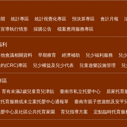
公開
統計專區
統計視覺化專區
預決算專區
會計月報
務宣導執行情形
採購公告
檔案應用服務專區
福利
其他會議相關資料
早期療育
經濟補助
兒少福利服務
兒
約(CRC)專區
兒少權益及兒少代表
兒童遊樂設施管理
兒
專區
育有未滿2歲兒童育兒津貼
臺南市私立托嬰中心
居家托育
家托育服務或未立案托嬰中心通報單
臺南市親子悠遊館及安平
托嬰中心及社區公共托育家園
育兒指導方案
定點臨時托育服