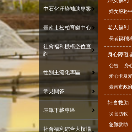
婦女福利
中石化汙染補助專案
婦女服務
老人福利
臺南市松柏育樂中心
長者福利
社會福利機構空位查
詢
身心障礙
公告
身
性別主流化專區
愛心卡及
臺南市政
常見問答
社會救助
表單下載專區
災害防救
急難救助
社會福利綜合大樓場