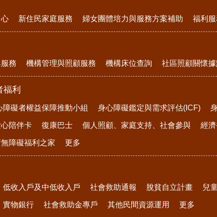
中心
新住民家庭服務
婦女團體培力與服務方案補助
福利服
與服務
機構管理與照顧服務
機構床位查詢
社區照顧關懷據
者福利
心障礙者權益保障推動小組
身心障礙鑑定與需求評估(ICF)
愛心陪伴卡
復康巴士
個人照顧、家庭支持、社會參與
經濟
府無障礙福利之家
更多
低收入戶及中低收入戶
社會救助通報
脫貧自立計畫
兒
實物銀行
社會救助金專戶
其他民間資源運用
更多