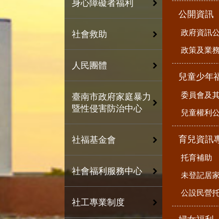
身心障礙者福利
公開資訊
政府資訊
社會救助
政策及業
人民團體
兒童少年
委員會及
臺南市政府家庭暴力
暨性侵害防治中心
兒童權利公
育兒資訊
社福基金會
托育補助
社會福利服務中心
未登記居
公設民營
社工專業制度