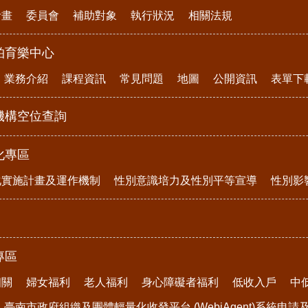
計畫
委員會
補助對象
執行狀況
相關法規
柏育樂中心
業務介紹
課程資訊
常見問題
地圖
公開資訊
表單下
機構空位查詢
化專區
化實施計畫及運作機制
性別意識培力及性別平等宣導
性別影
專區
相關
婦女福利
老人福利
身心障礙者福利
低收入戶
中
臺南市政府組織及團體輕量化收發平台 (WebjAgent)系統申