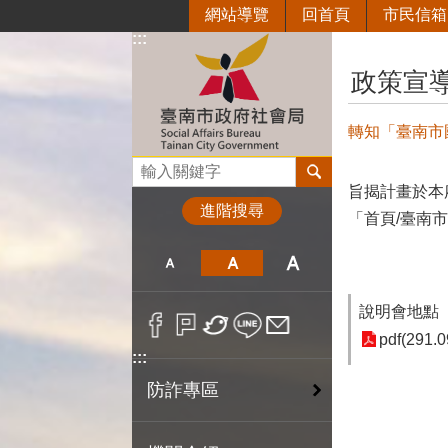
網站導覽
回首頁
市民信箱
跳到主要內容區塊
:::
:::
政策宣
轉知「臺南市
搜尋
旨揭計畫於本府都
進階搜尋
「首頁/臺南
說明會地點
pdf(291.0
:::
防詐專區