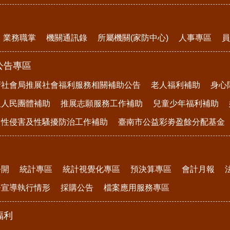
業務職掌
機關通訊錄
所屬機關(家防中心)
人事專區
員
公告專區
府社會局推展社會福利服務相關補助公告
老人福利補助
身心
及人民團體補助
推展志願服務工作補助
兒童少年福利補助
、性侵害及性騷擾防治工作補助
臺南市公益彩劵盈餘分配基金
公開
統計專區
統計視覺化專區
預決算專區
會計月報
務宣導執行情形
採購公告
檔案應用服務專區
福利