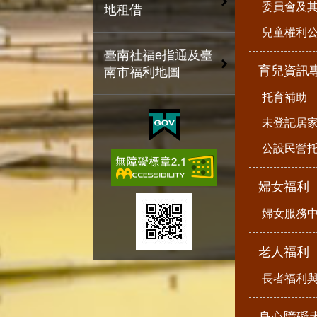
委員會及
地租借
兒童權利公
臺南社福e指通及臺
育兒資訊
南市福利地圖
托育補助
未登記居
公設民營
婦女福利
婦女服務
老人福利
長者福利