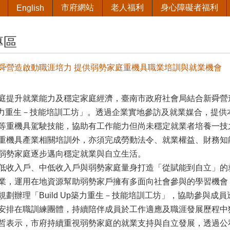
市府網站
老人福利
身心障礙者福利
English
專區
舜營造啟動職涯培力 提供弱勢家庭重機具職業培訓與就業機會
庭提升就業能力及穩定家庭經濟，臺南市政府社會局結合新舜營
 Up築力重生－技能培訓工坊」。透過企業實地參訪及就業媒合，
等重機具駕駛技能，協助有工作能力但尚未穩定就業者培養一技
重機具產業相關培訓外，亦須完成勞動法令、就業權益、財務知
弱勢家庭逐步邁向穩定就業與自立生活。
低收入戶、中低收入戶與弱勢家庭量身打造「從賦能到自立」的就
業，運用在地資源幫助弱勢家戶擁有多面向社會參與的學習機會，
規劃辦理「Build Up築力重生－技能培訓工坊」，協助參與
安排在職訓練團體，持續陪伴成員於工作適應及職涯發展歷程中
哲表示，市府持續重視弱勢家庭的就業支持與自立發展，透過公