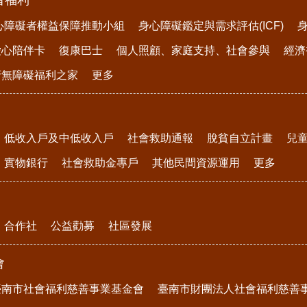
者福利
心障礙者權益保障推動小組
身心障礙鑑定與需求評估(ICF)
愛心陪伴卡
復康巴士
個人照顧、家庭支持、社會參與
經濟
府無障礙福利之家
更多
低收入戶及中低收入戶
社會救助通報
脫貧自立計畫
兒
實物銀行
社會救助金專戶
其他民間資源運用
更多
合作社
公益勸募
社區發展
會
臺南市社會福利慈善事業基金會
臺南市財團法人社會福利慈善