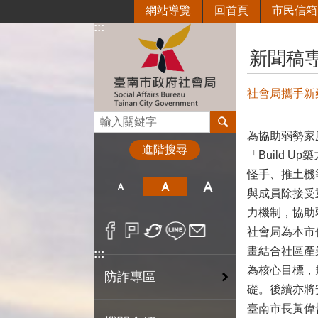
網站導覽
回首頁
市民信箱
跳到主要內容區塊
:::
:::
新聞稿
社會局攜手新
搜尋
為協助弱勢家
進階搜尋
「Build
怪手、推土機
與成員除接受
力機制，協助
社會局為本市
畫結合社區產
:::
為核心目標，
防詐專區
礎。後續亦將
臺南市長黃偉