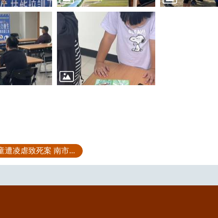
遭凌虐致死案 南市...