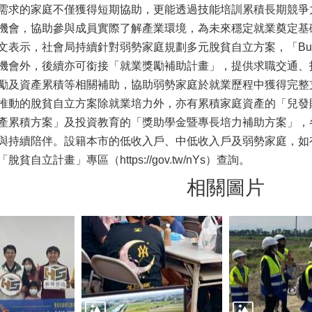
需求的家庭不僅獲得短期協助，更能透過技能培訓累積長期競爭
機會，協助參與成員實際了解產業環境，為未來穩定就業奠定基
文表示，社會局持續針對弱勢家庭規劃多元脫貧自立方案，「Bui
機會外，後續亦可銜接「就業獎勵補助計畫」，提供求職交通、
勵及資產累積等相關補助，協助弱勢家庭於就業歷程中獲得完整
推動的脫貧自立方案除就業培力外，亦有累積家庭資產的「兒發
產累積方案」及投資教育的「獎助學金暨專長培力補助方案」，
與持續陪伴。設籍本市的低收入戶、中低收入戶及弱勢家庭，如有需求
貧自立計畫」專區（https://gov.tw/nYs）查詢。
相關圖片