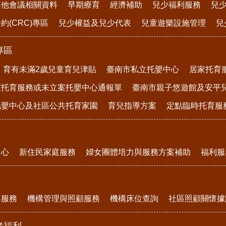
其他會議相關資料
早期療育
經濟補助
兒少福利服務
兒
約(CRC)專區
兒少權益及兒少代表
兒童遊樂設施管理
兒
專區
育有未滿2歲兒童育兒津貼
臺南市私立托嬰中心
居家托育
家托育服務或未立案托嬰中心通報單
臺南市親子悠遊館及安平
托嬰中心及社區公共托育家園
育兒指導方案
定點臨時托育服
中心
新住民家庭服務
婦女團體培力與服務方案補助
福利服
與服務
機構管理與照顧服務
機構床位查詢
社區照顧關懷據