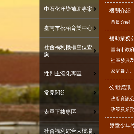
中石化汙染補助專案
機關介紹
首長介紹
臺南市松柏育樂中心
補助業務
社會福利機構空位查
臺南市政
詢
社區發展
家庭暴力
性別主流化專區
公開資訊
常見問答
政府資訊
政策及業
表單下載專區
兒童少年
社會福利綜合大樓場