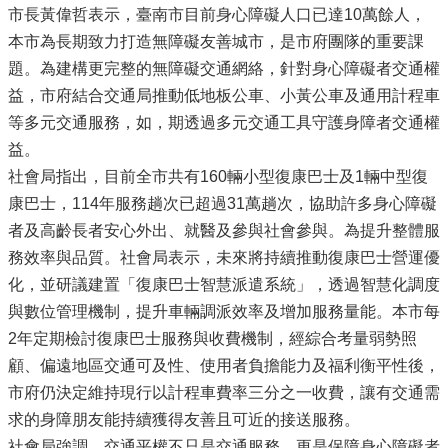
市長黃偉哲表示，臺南市目前身心障礙人口已達10萬餘人，
本市為長期致力打造無障礙友善城市，是市府團隊的重要課
題。為建構更完整的無障礙交通網絡，針對身心障礙者交通權
益，市府結合交通局推動低地板公車、小黃公車及通用計程車
等多元交通服務，如，期透過多元交通工具守護身障者交通權
益。
社會局指出，目前全市共有160輛小型復康巴士及1輛中型復
康巴士，114年服務趟次已超過31萬趟次，協助許多身心障礙
者及高齡長者安心外出、就醫及參與社會參與。為提升整體服
務效率與品質。社會局表示，未來將持續推動復康巴士營運優
化，並研議建置「復康巴士智慧派遣系統」，透過智慧化調度
與數位管理機制，提升車輛調派效率及增加服務量能。本市每
2年定期檢討復康巴士服務與收費機制，經綜合考量弱勢照
顧、偏遠地區交通可及性、使用者負擔能力及福利衡平性後，
市府仍決定維持現行以計程車費率三分之一收費，讓有交通需
求的身障朋友能持續獲得友善且可近的接送服務。
社會局強調，交通平權不只是交通服務，更是保障身心障礙者