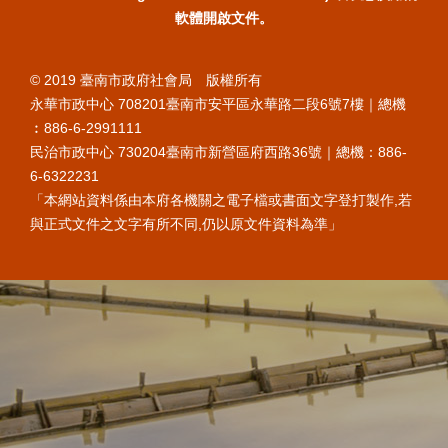
軟體開啟文件。
© 2019 臺南市政府社會局 版權所有
永華市政中心 708201臺南市安平區永華路二段6號7樓｜總機
︰886-6-2991111
民治市政中心 730204臺南市新營區府西路36號｜總機：886-
6-6322231
「本網站資料係由本府各機關之電子檔或書面文字登打製作,若
與正式文件之文字有所不同,仍以原文件資料為準」