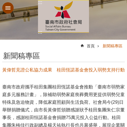
:::
跳到主要內容區塊
:::
:::
首頁
新聞稿專區
新聞稿專區
黃偉哲見證公私協力成果 桂田恆諾基金會投入弱勢支持行動
臺南市政府攜手桂田集團桂田恆諾基金會推動「臺南市弱勢家
庭多元服務計畫」，除補助弱勢家庭喪葬費用更提供弱勢兒童
特殊及急迫物資，降低家庭照顧與生活負荷。社會局今(29)日
舉辦捐贈儀式，由市長黃偉哲頒贈感謝狀予桂田集團朱仁宗董
事長，感謝桂田恒諾基金會捐贈75萬元投入公益行動。桂田
集團朱栯佳行政副總及楊天祐執行長也共襄盛舉，展現企業關