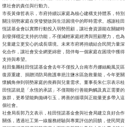
懷社會的責任與行動力。
市長黃偉哲表示，市府持續以家庭為核心建構支持體系，特別
關注弱勢家庭在突發變故與生活困境中的即時需求。感謝桂田
恆諾基金會以實際行動投入弱勢照顧，讓社會資源能在關鍵時
刻發揮穩定支持的功能，不僅減輕家庭經濟與照顧壓力，也為
兒童建立更安心的成長環境。未來市府將持續結合民間力量深
化合作，讓社會安全網更綿密，陪伴每一個家庭在困境中獲得
支持與希望。
桂田集團桂田恆諾基金會去年不僅投入台南市丹娜絲颱風災區
復原重建、捐贈消防局救護車挹注鹽水區急救量能，今年更關
懷觸角伸到弱勢家庭的喪葬與兒童需求。董事長朱仁宗表示桂
田恆諾就是「永恆的承諾」不僅期盼行善能夠觸及真正需要的
族群，更希望能夠拋磚引玉，將善的循環與正能量更多帶入這
個社會。
社會局長郭乃文表示，桂田恆諾基金會與社會局建立良好合作
關係，透過社工第一線服務經驗與專業評估的回饋，使民間資