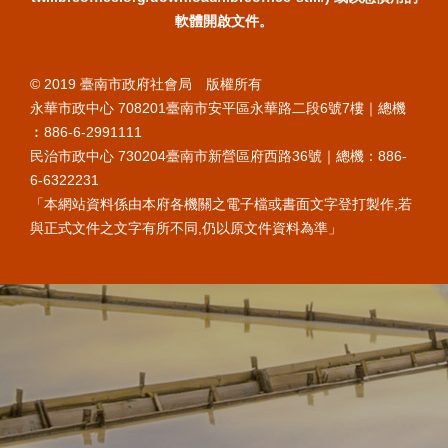
軟體開啟文件。
© 2019 臺南市政府社會局 版權所有
永華市政中心 708201臺南市安平區永華路二段6號7樓｜總機
︰886-6-2991111
民治市政中心 730204臺南市新營區府西路36號｜總機：886-
6-6322231
「本網站資料係由本府各機關之電子檔或書面文字登打製作,若
與正式文件之文字有所不同,仍以原文件資料為準」