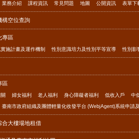
業務介紹
課程資訊
常見問題
地圖
公開資訊
表單下
機構空位查詢
化專區
化實施計畫及運作機制
性別意識培力及性別平等宣導
性別影
專區
相關
婦女福利
老人福利
身心障礙者福利
低收入戶
中
臺南市政府組織及團體輕量化收發平台 (WebjAgent)系統申
綜合大樓場地租借