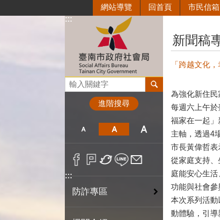
網站導覽
回首頁
市民信箱
跳到主要內容區塊
:::
:::
新聞稿
「跨越文化，
搜尋
為強化新住民
進階搜尋
每週六上午於
福家在一起」
主軸，透過4
市長黃偉哲表
從家庭支持、
庭能安心生活
:::
功能與社會參
防詐專區
本次系列活動
動體驗，引導