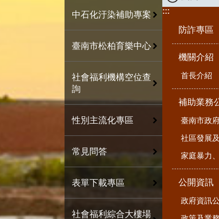
:::
中石化汙染補助專案
防詐專區
臺南市松柏育樂中心
機關介紹
首長介紹
社會福利機構空位查
詢
補助業務
性別主流化專區
臺南市政
社區發展
常見問答
家庭暴力
公開資訊
表單下載專區
政府資訊
社會福利綜合大樓場
政策及業