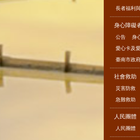
長者福利
身心障礙
公告
身
愛心卡及
臺南市政
社會救助
災害防救
急難救助
人民團體
人民團體