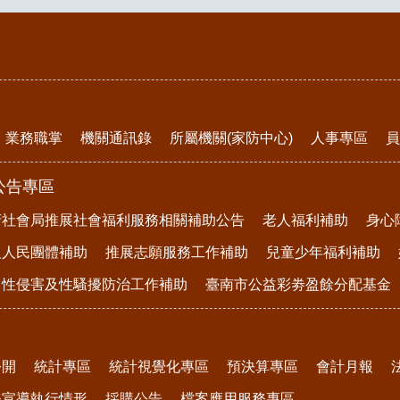
業務職掌
機關通訊錄
所屬機關(家防中心)
人事專區
員
公告專區
府社會局推展社會福利服務相關補助公告
老人福利補助
身心
及人民團體補助
推展志願服務工作補助
兒童少年福利補助
、性侵害及性騷擾防治工作補助
臺南市公益彩劵盈餘分配基金
公開
統計專區
統計視覺化專區
預決算專區
會計月報
務宣導執行情形
採購公告
檔案應用服務專區