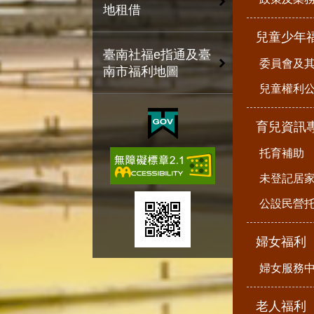
地租借
兒童少年
臺南社福e指通及臺
委員會及
南市福利地圖
兒童權利公
育兒資訊
托育補助
未登記居
公設民營
婦女福利
婦女服務
老人福利