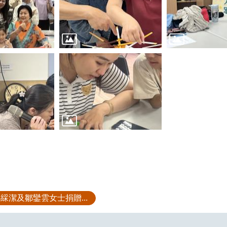
綵潔及鄒鑾雲女士捐贈...