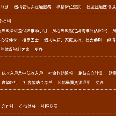
與服務
機構管理與照顧服務
機構床位查詢
社區照顧關懷據
者福利
心障礙者權益保障推動小組
身心障礙鑑定與需求評估(ICF)
愛心陪伴卡
復康巴士
個人照顧、家庭支持、社會參與
經濟
府無障礙福利之家
更多
低收入戶及中低收入戶
社會救助通報
脫貧自立計畫
兒
實物銀行
社會救助金專戶
其他民間資源運用
更多
合作社
公益勸募
社區發展