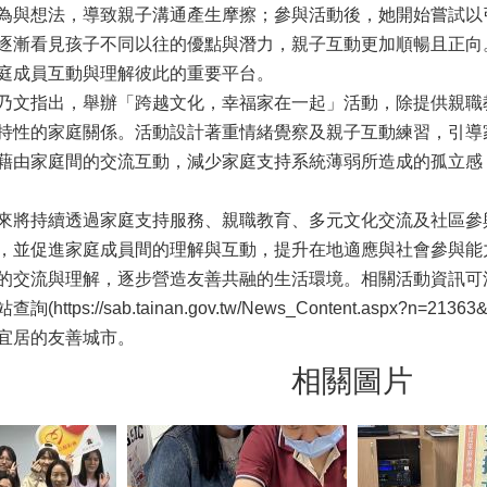
為與想法，導致親子溝通產生摩擦；參與活動後，她開始嘗試以
逐漸看見孩子不同以往的優點與潛力，親子互動更加順暢且正向
庭成員互動與理解彼此的重要平台。
乃文指出，舉辦「跨越文化，幸福家在一起」活動，除提供親職
持性的家庭關係。活動設計著重情緒覺察及親子互動練習，引導
藉由家庭間的交流互動，減少家庭支持系統薄弱所造成的孤立感
來將持續透過家庭支持服務、親職教育、多元文化交流及社區參
，並促進家庭成員間的理解與互動，提升在地適應與社會參與能
的交流與理解，逐步營造友善共融的生活環境。相關活動資訊可
https://sab.tainan.gov.tw/News_Content.aspx?n
宜居的友善城市。
相關圖片