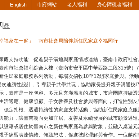
市府網站
老人福利
身心障礙者福利
English
專區
幸福家在一起」！南市社會局陪伴新住民家庭幸福同行
家庭支持功能，促進親子溝通與家庭情感連結，臺南市政府社會局自1
臺南市社會福利綜合大樓（臺南市安平區中華西路二段315號）
新住民家庭服務系列活動，每場次招收10至12組家庭參與。活
場次連續性設計，引導親子共學共玩，協助家長提升親子溝通技
示，臺南是一座包容、多元且充滿溫度的城市，市府團隊持續透
生活適應、健康照顧、子女教養及社會參與等面向，打造性別友
、穩定扎根。透過持續性的家庭支持活動，協助新住民家庭克服
與能力，讓臺南朝向更加宜居、友善及永續發展的城市願景邁進
以設籍或居住於臺南市之新住民家庭為參與對象，並融入桌遊元
親子練習表達情緒、傾聽想法，促進彼此理解與合作。一位越南籍