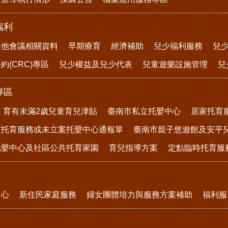
福利
其他會議相關資料
早期療育
經濟補助
兒少福利服務
兒
約(CRC)專區
兒少權益及兒少代表
兒童遊樂設施管理
兒
專區
育有未滿2歲兒童育兒津貼
臺南市私立托嬰中心
居家托育
家托育服務或未立案托嬰中心通報單
臺南市親子悠遊館及安平
托嬰中心及社區公共托育家園
育兒指導方案
定點臨時托育服
中心
新住民家庭服務
婦女團體培力與服務方案補助
福利服