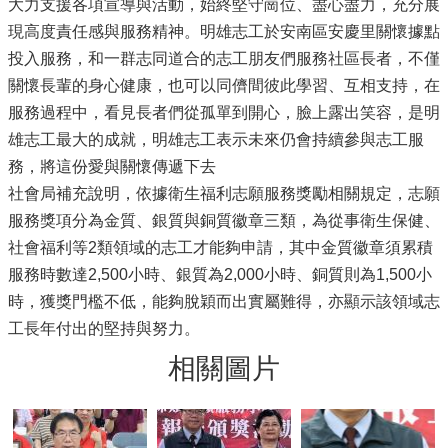
大力支援各項宣導與活動，始終堅守崗位、盡心盡力，充分展
現高度責任感與服務精神。明雄志工於安南區安慶里關懷據點
投入服務，和一群志同道合的志工朋友們服務社區長者，不僅
關懷長輩的身心健康，也可以同儕間彼此學習、互相支持，在
服務過程中，看見長者們從孤單到開心，臉上露出笑容，是明
雄志工最大的成就，明雄志工表示未來仍會持續參與志工服
務，將這份愛與關懷傳遞下去
社會局補充說明，依據衛生福利志願服務獎勵相關規定，志願
服務獎項分為金質、銀質與銅質徽章三類，為從事衛生保健、
社會福利等2類領域的志工才能夠申請，其中金質徽章須累積
服務時數達2,500小時、銀質為2,000小時、銅質則為1,500小
時，獲獎門檻不低，能夠脫穎而出實屬難得，亦顯示該領域志
工長年付出的堅持與努力。
相關圖片