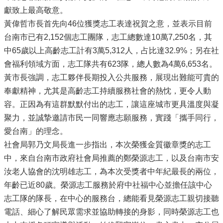
獻致上最高敬意。
黃偉哲市長首先向46位獲獎志工表達祝賀之意，並表示目前
台南市已有2,152個志工團隊，志工總數達10萬7,250名，其
中65歲以上高齡志工計有3萬5,312人，占比達32.9%；另在社
會福利領域方面，志工隊共有623隊，總人數為4萬6,653名。
黃市長強調，志工夥伴長期投入公共服務，展現出難能可貴的
奉獻精神，尤其是高齡志工持續服務社會的熱忱，更令人動
容。正因為有這群默默付出的志工，讓這座城市更具溫度與凝
聚力，並誠摯邀請市民一同響應志願服務，實踐「攜手同行，
愛台南」的理念。
社會局郭乃文局長進一步指出，本次榮獲金質徽章獎的志工
中，來自台南市政府社會局推薦的鄭榮源志工，以及台南市安
汝老人協會的沈明雄志工，為本次受獎者中年紀最長的兩位，
年齡已近80歲。榮源志工服務於府中社福中心並擔任該中心
志工隊的隊長，在中心的服務台，總能看見榮源志工親切接聽
電話、細心了解民眾需求並協助轉接的身影，同時榮源志工也