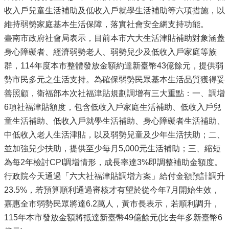
收入戶兒童生活補助及低收入戶就學生活補助等六項措施，以
維持弱勢家庭基本生活保障，落實社會安全網支持功能。
臺南市政府社會局表示，目前本市六大生活津貼補助對象涵蓋
身心障礙者、經濟弱勢老人、弱勢兒少及低收入戶家庭等族
群，114年度本市整體發放金額約達新臺幣43億餘元，提供弱
勢市民多元之生活支持。為確保弱勢民眾基本生活品質獲得妥
善照顧，衛福部本次社福津貼規劃調增有三大重點：一、調增
6項社福津貼額度，包含低收入戶家庭生活補助、低收入戶兒
童生活補助、低收入戶就學生活補助、身心障礙者生活補助、
中低收入老人生活津貼，以及弱勢兒童及少年生活扶助；二、
並加強兒少扶助，提供至少每月5,000元生活補助；三、縮短
為每2年檢討CPI調增情形，成長率達3%即調整補助金額度。
行政院今天通過「六大社福津貼調增方案」給付金額預計調升
23.5%，若預算順利通過審核才有望於從今年7月開始生效，
嘉惠全市弱勢民眾將達6.2萬人，黃市長表示，若順利調升，
115年本市發放金額將抵達新臺幣49億餘元(比去年多新臺幣6