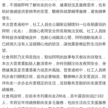
查，不僅能即時了解街友的分布、健康狀況及服務需求，也有
助於後續提供更精準的安置、醫療與就業輔導服務，避免憾事
發生。
本次普查過程中，社工人員在公園附近關懷到一位長期露宿的
阿明（化名），因擔心夜間安全而長期無法安眠。社工人員除
即時提供保暖物資外，也耐心傾聽其心聲。阿明感動地表示，
已經很久沒有人這樣關心他的狀況，讓他重新燃起對生活的希
望。
社會局郭乃文局長指出，類似阿明的故事每天都在街頭發生，
本次大普查重點除人數清查外，亦特別關注街友夜間安全、身
體健康及是否遭遇暴力或意外風險。普查過程中，社工人員將
同步進行關懷訪視，提供必要物資、醫療轉介及安置資訊，陪
伴街友一步步走向更穩定的生活，並鼓勵有意願的街友接受後
續服務。
社會局說明，目前本市列冊街友286名，其中露宿街頭計182
人，市府近年持續推動街友多元服務，包括生活自立支援服務