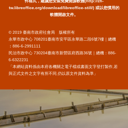
件格式，建議您安裝免費開源軟體(http://zh-
tw.libreoffice.org/download/libreoffice-still/) 或以您慣用的
軟體開啟文件。
© 2019 臺南市政府社會局 版權所有
永華市政中心 708201臺南市安平區永華路二段6號7樓｜總機
︰886-6-2991111
民治市政中心 730204臺南市新營區府西路36號｜總機：886-
6-6322231
「本網站資料係由本府各機關之電子檔或書面文字登打製作,若
與正式文件之文字有所不同,仍以原文件資料為準」