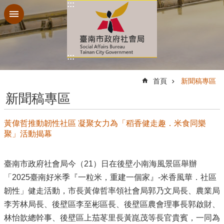
:::
跳到主要內容區塊
:::
:::
首頁
新聞稿專區
新聞稿專區
黃偉哲推動韌性社區 凝聚女力為「稻香健走趣．米食同樂
聚」活動揭幕
臺南市政府社會局今（21）日在後壁小南海風景區舉辦
「2025臺南好米季『一粒米，重建一個家』-米香風華．社區
韌性」健走活動，市長黃偉哲率領社會局郭乃文局長、農業局
李芳林局長、後壁區李至彬區長、後壁區農會理事長郭啟財、
林怡歆總幹事、後壁區上茄苳里長黃崑茂等長官貴賓，一同為