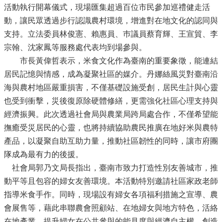
活動執行開幕儀式，現場匯集超過百位市民參加巡禮健走活
動，讓民眾透過步行認識農村環境，增進對在地文化的認同與
支持。立法委員林俊憲、賴惠員、巿議員蔡育輝、王宣貿、李
宗翰、沈家鳳等服務處代表均到場參與。
市長黃偉哲表示，米食文化作為臺南的重要象徵，能連結
居民記憶與情感，成為凝聚社區的媒介。丹娜絲風災對臺南沿
海與農村地區嚴重損害，不僅基礎設施受創，居民生計與心靈
也受到衝擊，災後復原除硬體修繕，更需強化社區心理支持與
經濟振興。此次透過社會局與農業局跨局處合作，不僅希望能
撫癒受災居民的心靈，也將持續協助農民推廣在地好米與農特
產品，以凝聚自助互助力量，推動社區韌性的同時，讓市府團
隊成為最有力的後援。
社會局郭乃文局長指出，臺南市致力打造性別友善城市，推
動平等且包容的婦女友善環境。本活動特別邀請社區家政老師
指導米食手作。同時，現場設有婦女各項福利措施之宣導、農
會展售等，藉此串聯農會照顧站、在地婦女與地方特色，活絡
在地產業，提升婦女在公共參與的能見度與經濟自主權，創造