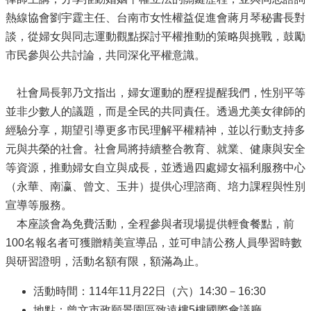
熱線協會劉宇霆主任、台南市女性權益促進會蔣月琴秘書長對
談，從婦女與同志運動觀點探討平權推動的策略與挑戰，鼓勵
市民參與公共討論，共同深化平權意識。
社會局長郭乃文指出，婦女運動的歷程提醒我們，性別平等
並非少數人的議題，而是全民的共同責任。透過尤美女律師的
經驗分享，期望引導更多市民理解平權精神，並以行動支持多
元與共榮的社會。社會局將持續整合教育、就業、健康與安全
等資源，推動婦女自立與成長，並透過四處婦女福利服務中心
（永華、南瀛、曾文、玉井）提供心理諮商、培力課程與性別
宣導等服務。
本座談會為免費活動，全程參與者現場提供輕食餐點，前
100名報名者可獲贈精美宣導品，並可申請公務人員學習時數
與研習證明，活動名額有限，額滿為止。
活動時間：114年11月22日（六）14:30－16:30
地點：曾文市政願景園區致遠樓5樓國際會議廳