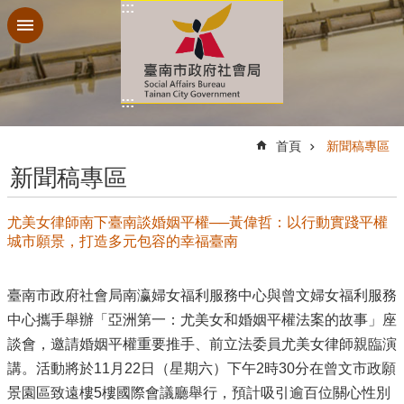
:::
跳到主要內容區塊
:::
:::
首頁
新聞稿專區
新聞稿專區
尤美女律師南下臺南談婚姻平權──黃偉哲：以行動實踐平權
城市願景，打造多元包容的幸福臺南
臺南市政府社會局南瀛婦女福利服務中心與曾文婦女福利服務
中心攜手舉辦「亞洲第一：尤美女和婚姻平權法案的故事」座
談會，邀請婚姻平權重要推手、前立法委員尤美女律師親臨演
講。活動將於11月22日（星期六）下午2時30分在曾文市政願
景園區致遠樓5樓國際會議廳舉行，預計吸引逾百位關心性別