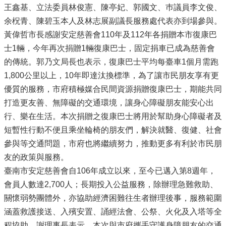
王鑫基、立法委員林俊憲、陳亭妃、郭國文、巿議員李文俊、
余柷青、陳碧玉本人及林志展副議長服務處代表亦到場參與。
黃偉哲市長感謝安定慈善會110年及112年各捐贈本市復康巴
士1輛，今年再次捐贈1輛復康巴士，固定捐車已成為慈善會
的傳統。郭乃文局長也表示，復康巴士平均每臺車1個月需跑
1,800公里以上，10年即達汰換標準，為了讓市民朋友享有更
優質的服務，市府積極媒合民間資源捐贈復康巴士，期能共同
打造更友善、無障礙的交通環境，讓身心障礙朋友能安心出
行、樂在生活。本次捐贈之復康巴士將用於幫助身心障礙者及
短暫性行動不便且乘坐輪椅的朋友們，解決就醫、復健、社會
參與等交通問題，市府也將繼續努力，推動更多有利於市民朋
友的政策與服務。
臺南市安定慈善會自106年成立以來，至今已邁入第8週年，
會員人數達2,700人；長期投入公益服務，除辦理急難救助、
關懷弱勢團體外，亦協助經濟困難往生者辦理後事，服務範圍
涵蓋救護接送、入殯安置、誦經法會、公祭、火化及入塔等全
程協助。謝理事長表示，本次與市府攜手守護身障朋友的交通