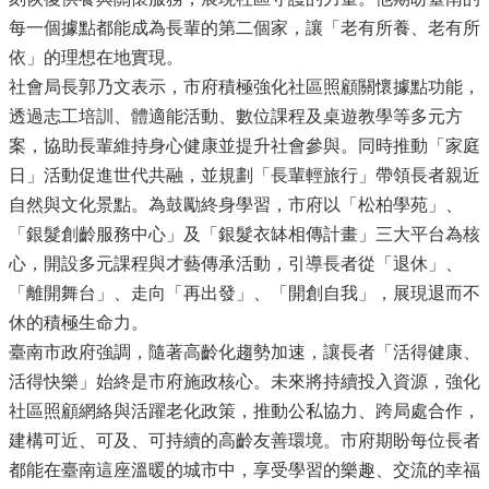
每一個據點都能成為長輩的第二個家，讓「老有所養、老有所
依」的理想在地實現。
社會局長郭乃文表示，市府積極強化社區照顧關懷據點功能，
透過志工培訓、體適能活動、數位課程及桌遊教學等多元方
案，協助長輩維持身心健康並提升社會參與。同時推動「家庭
日」活動促進世代共融，並規劃「長輩輕旅行」帶領長者親近
自然與文化景點。為鼓勵終身學習，市府以「松柏學苑」、
「銀髮創齡服務中心」及「銀髮衣缽相傳計畫」三大平台為核
心，開設多元課程與才藝傳承活動，引導長者從「退休」、
「離開舞台」、走向「再出發」、「開創自我」，展現退而不
休的積極生命力。
臺南市政府強調，隨著高齡化趨勢加速，讓長者「活得健康、
活得快樂」始終是市府施政核心。未來將持續投入資源，強化
社區照顧網絡與活躍老化政策，推動公私協力、跨局處合作，
建構可近、可及、可持續的高齡友善環境。市府期盼每位長者
都能在臺南這座溫暖的城市中，享受學習的樂趣、交流的幸福