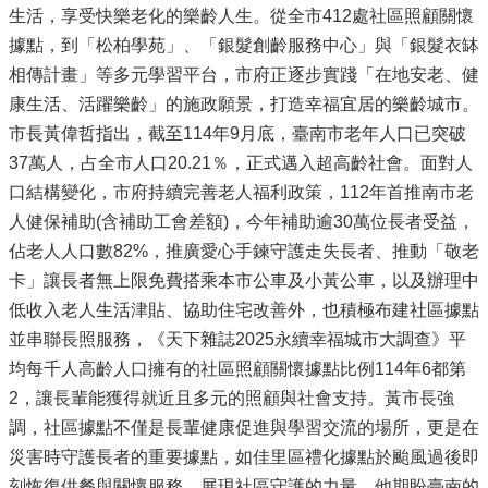
生活，享受快樂老化的樂齡人生。從全市412處社區照顧關懷
據點，到「松柏學苑」、「銀髮創齡服務中心」與「銀髮衣缽
相傳計畫」等多元學習平台，市府正逐步實踐「在地安老、健
康生活、活躍樂齡」的施政願景，打造幸福宜居的樂齡城市。
市長黃偉哲指出，截至114年9月底，臺南市老年人口已突破
37萬人，占全市人口20.21％，正式邁入超高齡社會。面對人
口結構變化，市府持續完善老人福利政策，112年首推南市老
人健保補助(含補助工會差額)，今年補助逾30萬位長者受益，
佔老人人口數82%，推廣愛心手鍊守護走失長者、推動「敬老
卡」讓長者無上限免費搭乘本市公車及小黃公車，以及辦理中
低收入老人生活津貼、協助住宅改善外，也積極布建社區據點
並串聯長照服務，《天下雜誌2025永續幸福城市大調查》平
均每千人高齡人口擁有的社區照顧關懷據點比例114年6都第
2，讓長輩能獲得就近且多元的照顧與社會支持。黃市長強
調，社區據點不僅是長輩健康促進與學習交流的場所，更是在
災害時守護長者的重要據點，如佳里區禮化據點於颱風過後即
刻恢復供餐與關懷服務，展現社區守護的力量。他期盼臺南的