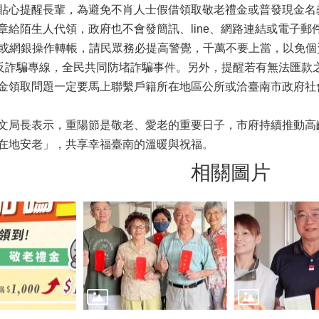
心提醒長輩，為避免不肖人士假借領取敬老禮金或普發現金名
章給陌生人代領，政府也不會發簡訊、line、網路連結或電子
M或網銀操作轉帳，請民眾務必提高警覺，千萬不要上當，以免
5反詐騙專線，全民共同防堵詐騙事件。另外，提醒若有無法匯款
金領取問題一定要馬上聯繫戶籍所在地區公所或洽臺南市政府社會局老人
局長表示，重陽節是敬老、愛老的重要日子，市府持續推動高
在地安老」，共享幸福臺南的溫暖與祝福。
相關圖片