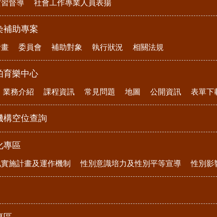
實習督導
社會工作專業人員表揚
染補助專案
計畫
委員會
補助對象
執行狀況
相關法規
柏育樂中心
業務介紹
課程資訊
常見問題
地圖
公開資訊
表單下
機構空位查詢
化專區
化實施計畫及運作機制
性別意識培力及性別平等宣導
性別影
專區