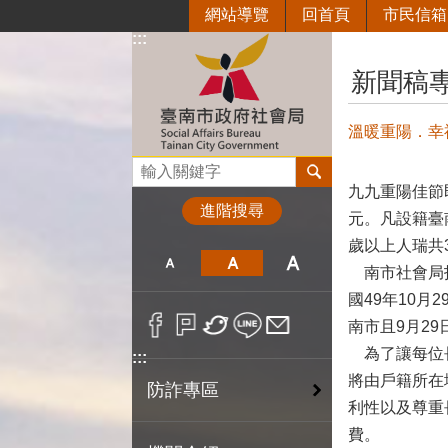
網站導覽
回首頁
市民信箱
跳到主要內容區塊
:::
:::
新聞稿
溫暖重陽．幸福
搜尋
九九重陽佳節
進階搜尋
元。凡設籍臺
歲以上人瑞共
南市社會局指
國49年10月
南市且9月2
為了讓每位長
:::
將由戶籍所在
防詐專區
利性以及尊重
費。