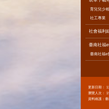
育兒兒少
社工專業
社會福利
臺南社福
臺南社福e
更新日期：
1
瀏覽人次：
1
資料維護：臺