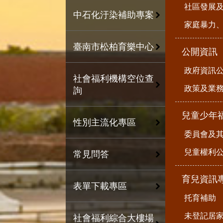
社區發展
中石化汙染補助專案
家庭暴力
臺南市松柏育樂中心
公開資訊
政府資訊
社會福利機構空位查
政策及業
詢
兒童少年
性別主流化專區
委員會及
兒童權利公
常見問答
育兒資訊
表單下載專區
托育補助
未登記居
社會福利綜合大樓場