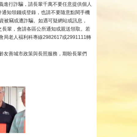
義進行詐騙，請長輩千萬不要任意提供個人
郵件通知領錢或登錄，也請不要隨意點閱手機
個資被竊或遭詐騙。如遇可疑網站或訊息，
之長輩，會請各區公所通知或親送領取。若
褔利科專線2982617或2991111轉
齡友善城市政策與長照服務，期盼長輩們