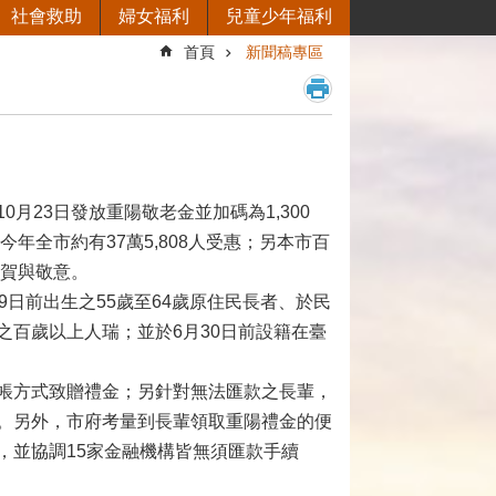
社會救助
婦女福利
兒童少年福利
首頁
新聞稿專區
23日發放重陽敬老金並加碼為1,300
年全市約有37萬5,808人受惠；另本市百
祝賀與敬意。
9日前出生之55歲至64歲原住民長者、於民
出生之百歲以上人瑞；並於6月30日前設籍在臺
帳方式致贈禮金；另針對無法匯款之長輩，
。另外，市府考量到長輩領取重陽禮金的便
，並協調15家金融機構皆無須匯款手續