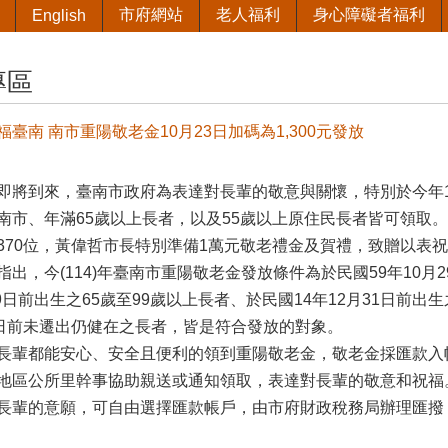
市府網站
老人福利
身心障礙者福利
English
專區
臺南 南市重陽敬老金10月23日加碼為1,300元發放
即將到來，臺南市政府為表達對長輩的敬意與關懷，特別於今年10月
南市、年滿65歲以上長者，以及55歲以上原住民長者皆可領取。今
370位，黃偉哲市長特別準備1萬元敬老禮金及賀禮，致贈以表
出，今(114)年臺南市重陽敬老金發放條件為於民國59年10月2
29日前出生之65歲至99歲以上長者、於民國14年12月31日前
9日前未遷出仍健在之長者，皆是符合發放的對象。
輩都能安心、安全且便利的領到重陽敬老金，敬老金採匯款入
地區公所里幹事協助親送或通知領取，表達對長輩的敬意和祝福
長輩的意願，可自由選擇匯款帳戶，由市府財政稅務局辦理匯撥