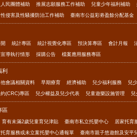
及人民團體補助
推展志願服務工作補助
兒童少年福利補助
、性侵害及性騷擾防治工作補助
臺南市公益彩劵盈餘分配基金
公開
統計專區
統計視覺化專區
預決算專區
會計月報
務宣導執行情形
採購公告
檔案應用服務專區
福利
其他會議相關資料
早期療育
經濟補助
兒少福利服務
兒
約(CRC)專區
兒少權益及兒少代表
兒童遊樂設施管理
兒
專區
育有未滿2歲兒童育兒津貼
臺南市私立托嬰中心
居家托育
家托育服務或未立案托嬰中心通報單
臺南市親子悠遊館及安平