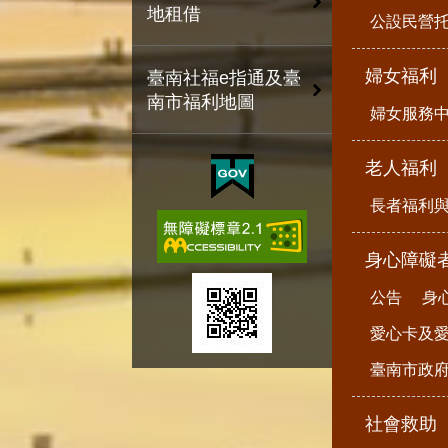
地租借
公設民營
婦女福利
臺南社福e指通及臺
南市福利地圖
婦女服務
老人福利
長者福利
身心障礙
公告
身
愛心卡及
臺南市政
社會救助