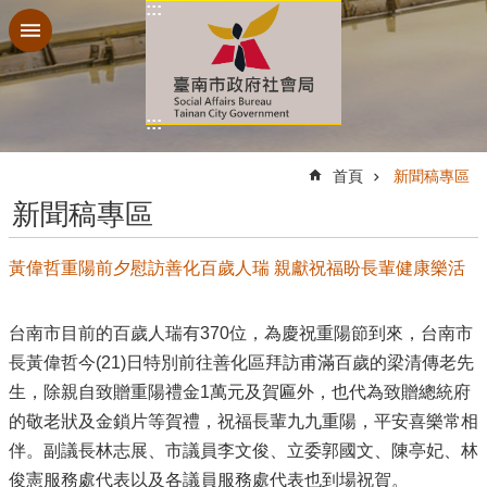
:::
跳到主要內容區塊
:::
:::
首頁
新聞稿專區
新聞稿專區
黃偉哲重陽前夕慰訪善化百歲人瑞 親獻祝福盼長輩健康樂活
台南市目前的百歲人瑞有370位，為慶祝重陽節到來，台南市
長黃偉哲今(21)日特別前往善化區拜訪甫滿百歲的梁清傳老先
生，除親自致贈重陽禮金1萬元及賀匾外，也代為致贈總統府
的敬老狀及金鎖片等賀禮，祝福長輩九九重陽，平安喜樂常相
伴。副議長林志展、市議員李文俊、立委郭國文、陳亭妃、林
俊憲服務處代表以及各議員服務處代表也到場祝賀。