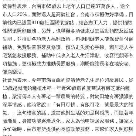
黃偉哲表示，台南市65歲以上老年人口已達37萬多人，逾全
市人口20%，面對邁入超高齡社會，台南市積極做好準備，目
前轄內已設置410處社區關懷據點，結合志工人力，提供預防
性關懷照顧服務，另外，也舉辦各項健康促進活動預防及延緩
失能，並推動各項老人福利政策，包括開辦老人健保費自付額
補助、免費裝置假牙及修護、預防走失愛心手鍊、獨居老人在
宅緊急救援服務、補助中低收入老人生活津貼、收容照顧等各
項措施，更積極致力推動長照服務，期盼能讓長者在地安老、
健康樂活。
社會局表示，今年甫滿百歲的梁清傳老先生是位超級農民，從
13歲起就開始種植水稻，年近90歲還首度嘗試有機芝麻的種
植，梁清傳本人有著老一輩農民的特質，對於田地有著濃濃的
深厚情感，他時常說：「有田可耕，有飯可吃，就是最大的福
氣。」這句樸實的話，道盡他對生活的知足與感恩，而隨著年
歲漸長，身體功能逐漸退化，家人為他申請居家服務，讓家人
在忙碌時，由市府所提供的長照政策服務，來幫忙家人照顧與