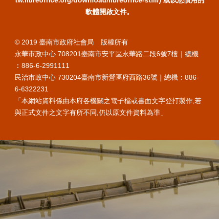
軟體開啟文件。
© 2019 臺南市政府社會局 版權所有
永華市政中心 708201臺南市安平區永華路二段6號7樓｜總機
︰886-6-2991111
民治市政中心 730204臺南市新營區府西路36號｜總機：886-
6-6322231
「本網站資料係由本府各機關之電子檔或書面文字登打製作,若
與正式文件之文字有所不同,仍以原文件資料為準」