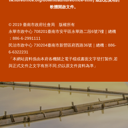
軟體開啟文件。
© 2019 臺南市政府社會局 版權所有
永華市政中心 708201臺南市安平區永華路二段6號7樓｜總機
︰886-6-2991111
民治市政中心 730204臺南市新營區府西路36號｜總機：886-
6-6322231
「本網站資料係由本府各機關之電子檔或書面文字登打製作,若
與正式文件之文字有所不同,仍以原文件資料為準」