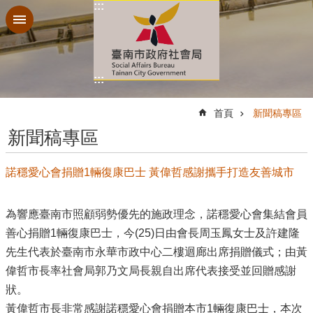
:::
跳到主要內容區塊
:::
:::
首頁
新聞稿專區
新聞稿專區
諾穩愛心會捐贈1輛復康巴士 黃偉哲感謝攜手打造友善城市
為響應臺南市照顧弱勢優先的施政理念，諾穩愛心會集結會員
善心捐贈1輛復康巴士，今(25)日由會長周玉鳳女士及許建隆
先生代表於臺南市永華市政中心二樓迴廊出席捐贈儀式；由黃
偉哲市長率社會局郭乃文局長親自出席代表接受並回贈感謝
狀。
黃偉哲市長非常感謝諾穩愛心會捐贈本市1輛復康巴士，本次