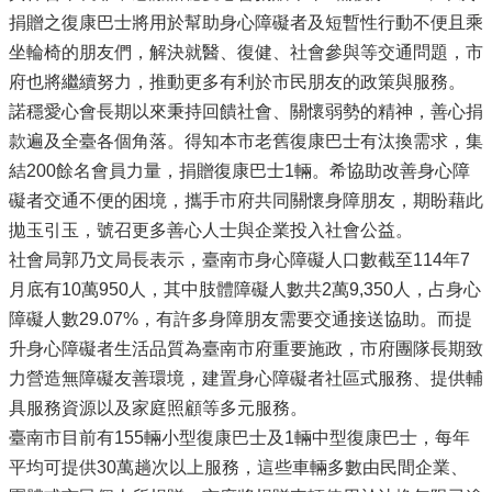
捐贈之復康巴士將用於幫助身心障礙者及短暫性行動不便且乘
坐輪椅的朋友們，解決就醫、復健、社會參與等交通問題，市
府也將繼續努力，推動更多有利於市民朋友的政策與服務。
諾穩愛心會長期以來秉持回饋社會、關懷弱勢的精神，善心捐
款遍及全臺各個角落。得知本市老舊復康巴士有汰換需求，集
結200餘名會員力量，捐贈復康巴士1輛。希協助改善身心障
礙者交通不便的困境，攜手市府共同關懷身障朋友，期盼藉此
拋玉引玉，號召更多善心人士與企業投入社會公益。
社會局郭乃文局長表示，臺南市身心障礙人口數截至114年7
月底有10萬950人，其中肢體障礙人數共2萬9,350人，占身心
障礙人數29.07%，有許多身障朋友需要交通接送協助。而提
升身心障礙者生活品質為臺南市府重要施政，市府團隊長期致
力營造無障礙友善環境，建置身心障礙者社區式服務、提供輔
具服務資源以及家庭照顧等多元服務。
臺南市目前有155輛小型復康巴士及1輛中型復康巴士，每年
平均可提供30萬趟次以上服務，這些車輛多數由民間企業、