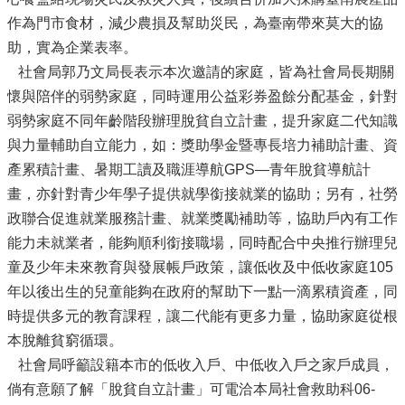
作為門市食材，減少農損及幫助災民，為臺南帶來莫大的協
助，實為企業表率。
社會局郭乃文局長表示本次邀請的家庭，皆為社會局長期關
懷與陪伴的弱勢家庭，同時運用公益彩券盈餘分配基金，針對
弱勢家庭不同年齡階段辦理脫貧自立計畫，提升家庭二代知識
與力量輔助自立能力，如：獎助學金暨專長培力補助計畫、資
產累積計畫、暑期工讀及職涯導航GPS—青年脫貧導航計
畫，亦針對青少年學子提供就學銜接就業的協助；另有，社勞
政聯合促進就業服務計畫、就業獎勵補助等，協助戶內有工作
能力未就業者，能夠順利銜接職場，同時配合中央推行辦理兒
童及少年未來教育與發展帳戶政策，讓低收及中低收家庭105
年以後出生的兒童能夠在政府的幫助下一點一滴累積資產，同
時提供多元的教育課程，讓二代能有更多力量，協助家庭從根
本脫離貧窮循環。
社會局呼籲設籍本市的低收入戶、中低收入戶之家戶成員，
倘有意願了解「脫貧自立計畫」可電洽本局社會救助科06-