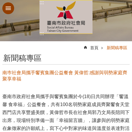
:::
跳到主要內容區塊
:::
:::
首頁
新聞稿專區
新聞稿專區
南巿社會局攜手饗賓集團公益餐會 黃偉哲:感謝與弱勢家庭齊
聚享幸福
臺南市政府社會局攜手與饗賓集團於今(18)日共同辦理「饗溫
馨 食幸福」公益餐會，共有100名弱勢家庭成員齊聚饗食天堂
西門店共享豐盛美饌，黃偉哲巿長在社會局郭乃文局長陪同下
出席，現場特別準備一面「幸福留言牆」，讓參與的弱勢家庭
在象徵家的許願紙上，寫下心中對家的味道與溫度並表達對活