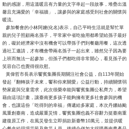
動的感謝，用這溫暖且有力量的文字串起一段故事，堆疊出溫
馨且充滿愛的「幸福牆」，讓參與的家庭感受到社會的關懷與
暖流。
參加餐會的小林阿嬤(化名)表示，自己平時生活就是幫忙單
親的兒子照顧兩名孫子，平常家中省吃儉用都希望給孫子最好
的，礙於經濟家中沒有機會可以帶孫子們到餐廳用餐，這次透
過社工邀請，才有機會帶兩名孫子一起出來，雖然兒子因為要
上班而無法一起參加，但孫子們都吃得非常開心，看見孫子的
笑容自己也覺得很欣慰。
黃偉哲市長表示饗賓集團長期關注社會公益，自113年開始
發起『翻轉孩子未來，饗和你來關愛』公益行動，持續關懷弱
勢家庭與兒童需求，此次很榮幸能與饗賓集團公私齊力，希望
藉由這項計畫，讓臺南更多孩子能夠擁有更多社會參與的機
會，也讓這份「吃得到的幸福」傳遞給多家庭，本次丹娜絲颱
風重創臺南，造成嚴重災情，饗賓集團也義不容辭力挺臺南重
建復原工作，在風災發生立即捐款新臺幣10萬元，並提供暖
心餐盒給現場災民及救災人員，後續合併加大採購臺南農產品