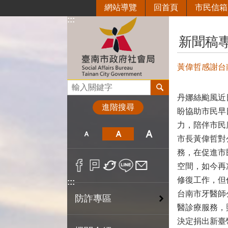
網站導覽
回首頁
市民信箱
跳到主要內容區塊
:::
:::
新聞稿
黃偉哲感謝台
搜尋
丹娜絲颱風近
進階搜尋
盼協助市民早
力，陪伴市民
市長黃偉哲對
務，在促進市
空間，如今再
修復工作，但
:::
台南市牙醫師
防詐專區
醫診療服務，
決定捐出新臺