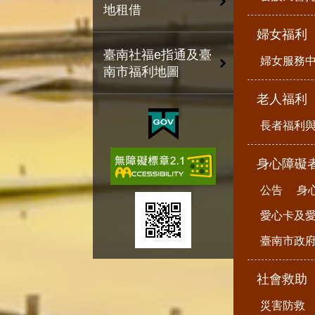
地租借
婦女福利
臺南社福e指通及臺
婦女服務
南市福利地圖
老人福利
長者福利
身心障礙
公告
身
愛心卡及
臺南市政
社會救助
災害防救