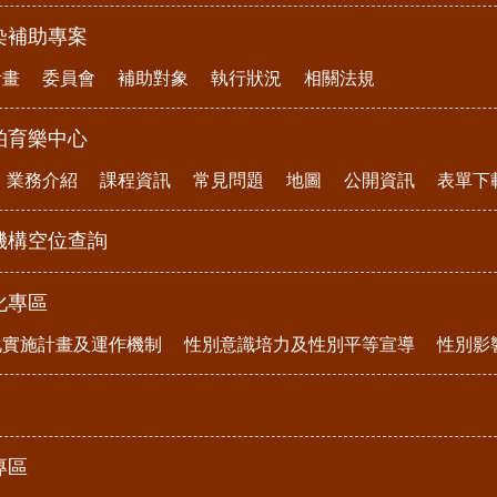
染補助專案
計畫
委員會
補助對象
執行狀況
相關法規
柏育樂中心
業務介紹
課程資訊
常見問題
地圖
公開資訊
表單下
機構空位查詢
化專區
化實施計畫及運作機制
性別意識培力及性別平等宣導
性別影
專區