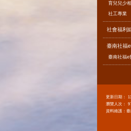
育兒兒少
社工專業
社會福利
臺南社福
臺南社福e
更新日期：
1
瀏覽人次：
9
資料維護：臺