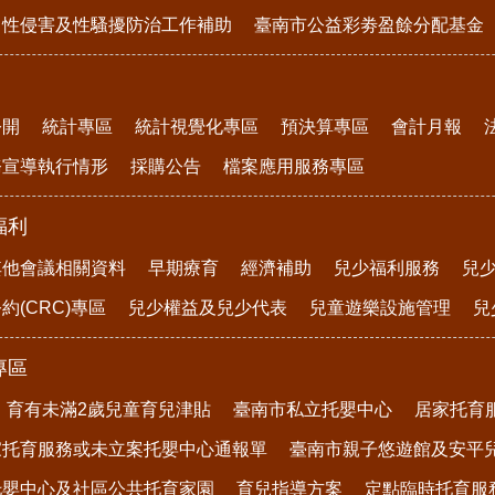
、性侵害及性騷擾防治工作補助
臺南市公益彩劵盈餘分配基金
公開
統計專區
統計視覺化專區
預決算專區
會計月報
務宣導執行情形
採購公告
檔案應用服務專區
福利
其他會議相關資料
早期療育
經濟補助
兒少福利服務
兒
約(CRC)專區
兒少權益及兒少代表
兒童遊樂設施管理
兒
專區
育有未滿2歲兒童育兒津貼
臺南市私立托嬰中心
居家托育
家托育服務或未立案托嬰中心通報單
臺南市親子悠遊館及安平
托嬰中心及社區公共托育家園
育兒指導方案
定點臨時托育服