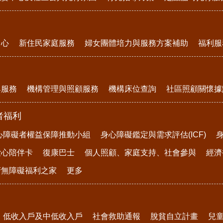
中心
新住民家庭服務
婦女團體培力與服務方案補助
福利服
與服務
機構管理與照顧服務
機構床位查詢
社區照顧關懷據
者福利
心障礙者權益保障推動小組
身心障礙鑑定與需求評估(ICF)
愛心陪伴卡
復康巴士
個人照顧、家庭支持、社會參與
經濟
府無障礙福利之家
更多
低收入戶及中低收入戶
社會救助通報
脫貧自立計畫
兒