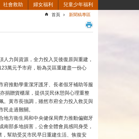
社會救助
婦女福利
兒童少年福利
首頁
新聞稿專區
項人力與資源，全力投入災後復原與重建，
23萬元予市府，盼為災區重建盡一份心
市府推動學童潔牙護牙、長者假牙補助等服
會亦捐贈貨櫃屋，提供災民休憩與心理重整
佩。黃市長強調，雖然市府全力投入救災與
市民走過難關。
合地方衛生局和中央健保局齊力推動偏鄉牙
成南部多地損害，公會全體會員感同身受，
懷，幫助受災市民早日重建生活、恢復安