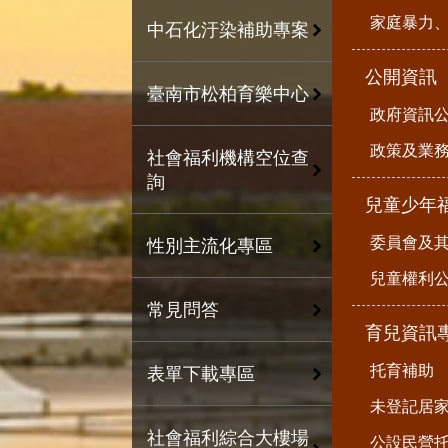
家庭暴力
中石化汙染補助專案
公開資訊
臺南市松柏育樂中心
政府資訊
政策及業
社會福利機構空位查
詢
兒童少年
委員會及
性別主流化專區
兒童權利公
常見問答
育兒資訊
托育補助
表單下載專區
未登記居
社會福利綜合大樓場
公設民營