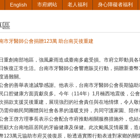
市府網站
老人福利
身心障礙者福利
English
專區
南市牙醫師公會捐贈123萬 助台南災後重建
日重創南部地區，強風豪雨造成臺南多處受損。市府立即動員各
日恢復正常生活。台南市牙醫師公會響應賑災行動，捐贈新臺幣1
度過難關。
公會的善舉表達誠摯感謝。他表示，台南市牙醫師公會長期協助
民口腔健康方面貢獻良多。今年（114年）1月楠西地震後，公
次捐款支援災後重建，展現強烈的社會責任與在地情懷，令人敬
仍需仰賴民間團體與社會各界的溫暖支持，共同守護家園、陪伴
公會王啓方理事長表示公會配合巿府推動相關服務措施外，也結
照顧大台南地區居民的牙齒健康及保健。此次颱風災情嚴重，造
幣123萬元協助市府災後復原，盼透過實際行動表達對家鄉的關