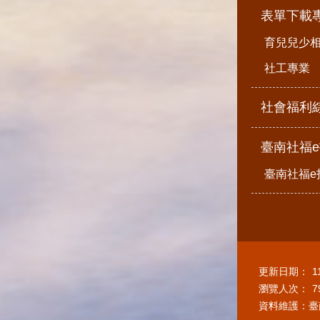
表單下載
育兒兒少
社工專業
社會福利
臺南社福
臺南社福e
更新日期：
1
瀏覽人次：
7
資料維護：臺