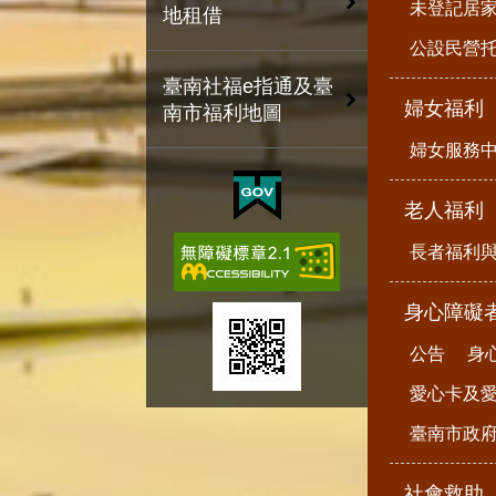
未登記居
地租借
公設民營
臺南社福e指通及臺
婦女福利
南市福利地圖
婦女服務
老人福利
長者福利
身心障礙
公告
身
愛心卡及
臺南市政
社會救助