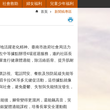
社會救助
婦女福利
兒童少年福利
首頁
新聞稿專區
地活躍老化精神。臺南市政府社會局活力
左中等據點辦理4場巡迴服務，邀約社區長
輩進行健康體適能，除活絡筋骨、提升肌耐
懷訪視、電話問安、餐飲及預防延緩失能等
唱卡拉OK等多元健促活動，這些據點就像
與社會，避免憂鬱、失智與失能情況發生，
能後，腳骨變得更溜冽，還能飆高音，笑
出銀髮體適能課程，培養長輩安全運動觀