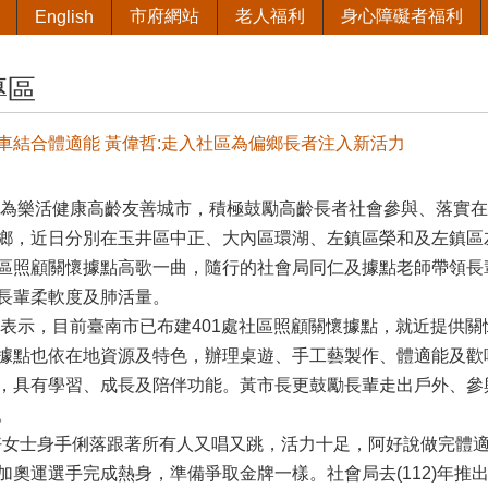
市府網站
老人福利
身心障礙者福利
English
專區
車結合體適能 黃偉哲:走入社區為偏鄉長者注入新活力
樂活健康高齡友善城市，積極鼓勵高齡長者社會參與、落實在
鄉，近日分別在玉井區中正、大內區環湖、左鎮區榮和及左鎮區
區照顧關懷據點高歌一曲，隨行的社會局同仁及據點老師帶領長
長輩柔軟度及肺活量。
示，目前臺南市已布建401處社區照顧關懷據點，就近提供關
據點也依在地資源及特色，辦理桌遊、手工藝製作、體適能及歡
，具有學習、成長及陪伴功能。黃市長更鼓勵長輩走出戶外、參
。
女士身手俐落跟著所有人又唱又跳，活力十足，阿好說做完體適
加奧運選手完成熱身，準備爭取金牌一樣。社會局去(112)年推