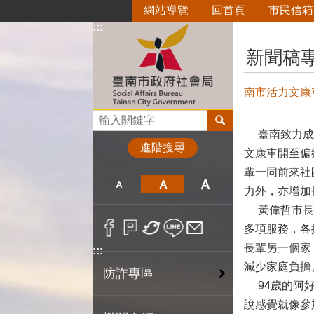
網站導覽
回首頁
市民信箱
跳到主要內容區塊
:::
:::
新聞稿
南市活力文康
搜尋
臺南致力成為
進階搜尋
文康車開至偏
輩一同前來社
力外，亦增加
黃偉哲市長表
多項服務，各
長輩另一個家
:::
減少家庭負擔
防詐專區
94歲的阿好
說感覺就像參