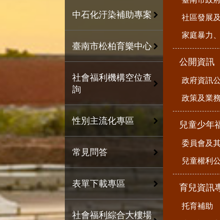
中石化汙染補助專案
社區發展
家庭暴力
臺南市松柏育樂中心
公開資訊
社會福利機構空位查
政府資訊
詢
政策及業
性別主流化專區
兒童少年
委員會及
常見問答
兒童權利公
表單下載專區
育兒資訊
托育補助
社會福利綜合大樓場