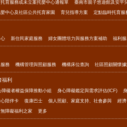
家托育服務或未立案托嬰中心通報單
臺南市親子悠遊館及安平
托嬰中心及社區公共托育家園
育兒指導方案
定點臨時托育服
中心
新住民家庭服務
婦女團體培力與服務方案補助
福利服
與服務
機構管理與照顧服務
機構床位查詢
社區照顧關懷據
者福利
心障礙者權益保障推動小組
身心障礙鑑定與需求評估(ICF)
愛心陪伴卡
復康巴士
個人照顧、家庭支持、社會參與
經濟
府無障礙福利之家
更多