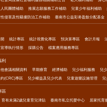
及人民團體補助
推展志願服務工作補助
兒童少年福利補助
、性侵害及性騷擾防治工作補助
臺南市公益彩劵盈餘分配基金
公開
統計專區
統計視覺化專區
預決算專區
會計月報
務宣導執行情形
採購公告
檔案應用服務專區
福利
其他會議相關資料
早期療育
經濟補助
兒少福利服務
兒
約(CRC)專區
兒少權益及兒少代表
兒童遊樂設施管理
兒
專區
育有未滿2歲兒童育兒津貼
臺南市私立托嬰中心
居家托育