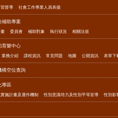
實習督導
社會工作專業人員表揚
染補助專案
計畫
委員會
補助對象
執行狀況
相關法規
柏育樂中心
業務介紹
課程資訊
常見問題
地圖
公開資訊
表單下
機構空位查詢
化專區
化實施計畫及運作機制
性別意識培力及性別平等宣導
性別影