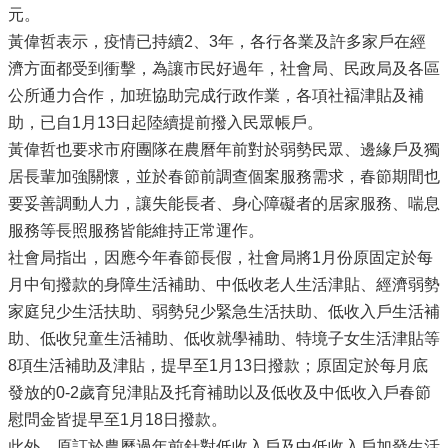
元。
黃偉哲表示，疫情已持續2、3年，各行各業及許多家戶在經
濟方面都受到衝擊，為讓市民好過年，社會局、民政局及各區
公所通力合作，加班協助完成行政作業，各項社褔津貼及補
助，已自1月13日起陸續提前撥入民眾帳戶。
黃偉哲也要求市府團隊在農曆年前對於弱勢民眾、邊緣戶及獨
居長輩加強關懷，並於春節前調查個案服務需求，春節期間也
要妥善調動人力，讓失能長者、身心障礙者的居家服務、喘息
服務等長照服務皆能維持正常運作。
社會局指出，因應今年春節長假，社會局將1月份原固定於每
月中旬撥款的身障生活補助、中低收老人生活津貼、經濟弱勢
家庭兒少生活扶助、弱勢兒少緊急生活扶助、低收入戶生活補
助、低收兒童生活補助、低收就學補助、特境子女生活津貼等
8項生活補助及津貼，提早至1月13日撥款；原固定於每月底
發放的0-2歲育兒津貼及托育補助以及低收及中低收入戶春節
慰問金皆提早至1月18日撥款。
此外，原訂於農曆過年前針對低收入戶及中低收入戶加發生活