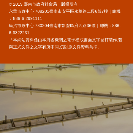
© 2019 臺南市政府社會局 版權所有
永華市政中心 708201臺南市安平區永華路二段6號7樓｜總機
︰886-6-2991111
民治市政中心 730204臺南市新營區府西路36號｜總機：886-
6-6322231
「本網站資料係由本府各機關之電子檔或書面文字登打製作,若
與正式文件之文字有所不同,仍以原文件資料為準」