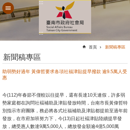
:::
跳到主要內容區塊
:::
:::
首頁
新聞稿專區
新聞稿專區
助弱勢好過年 黃偉哲要求各項社福津貼提早撥款 逾9.5萬人受
惠
今(112)年春節不僅較以往提早，還有長達10天連假，許多弱
勢家庭都在詢問社褔補助及津貼發放時間，台南市長黃偉哲特
別指示市府團隊，務必將各式社福補助及津貼都提前至過年前
發放，在市府加班努力下，今(13)日起社褔津貼陸續提早發
放，總受惠人數達9萬5,000人，總放發金額逾4億5,000萬