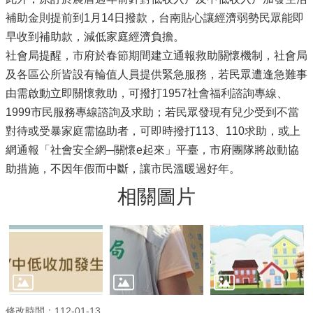
補助金則提前到1月14日撥款，台南貼心讓經濟弱勢民眾能即
早收到補助款，減低家庭經濟負擔。
社會局提醒，市府於春節期間建立通報救助關懷機制，社會局
及各區公所皆設有輪值人員提供緊急服務，若民眾遭逢急難事
由需啟動立即關懷救助，可撥打1957社會福利諮詢專線、
1999市民服務專線諮詢及求助；若民眾發現有兒少受到不當
對待或受暴家庭需協助者，可即時撥打113、110求助，或上
網通報「社會安全網─關懷e起來」平臺，市府團隊將啟動協
助措施，不因年假而中斷，讓市民溫暖過好年。
相關圖片
修改時間：112-01-13