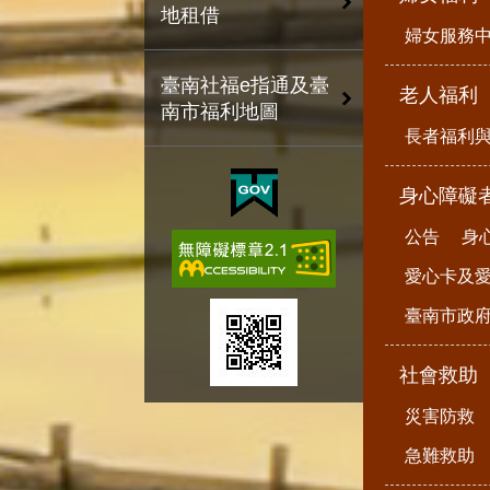
地租借
婦女服務
臺南社福e指通及臺
老人福利
南市福利地圖
長者福利
身心障礙
公告
身
愛心卡及
臺南市政
社會救助
災害防救
急難救助