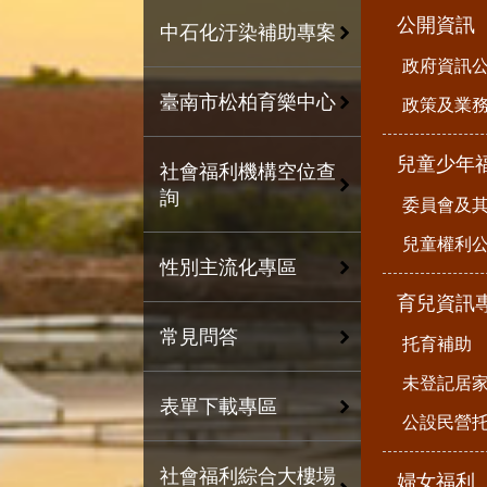
公開資訊
中石化汙染補助專案
政府資訊
臺南市松柏育樂中心
政策及業
兒童少年
社會福利機構空位查
詢
委員會及
兒童權利公
性別主流化專區
育兒資訊
常見問答
托育補助
未登記居
表單下載專區
公設民營
社會福利綜合大樓場
婦女福利