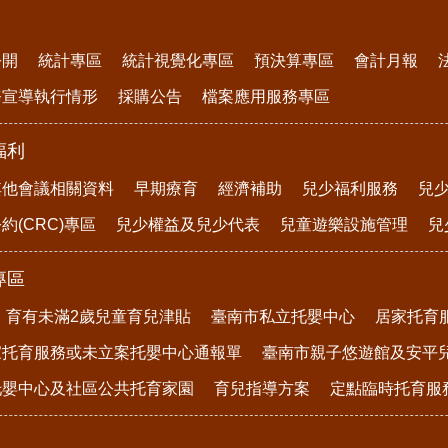
公開
統計專區
統計視覺化專區
預決算專區
會計月報
務宣導執行情形
採購公告
檔案應用服務專區
福利
其他會議相關資料
早期療育
經濟補助
兒少福利服務
兒
約(CRC)專區
兒少權益及兒少代表
兒童遊樂設施管理
兒
專區
育有未滿2歲兒童育兒津貼
臺南市私立托嬰中心
居家托育
家托育服務或未立案托嬰中心通報單
臺南市親子悠遊館及安平
托嬰中心及社區公共托育家園
育兒指導方案
定點臨時托育服