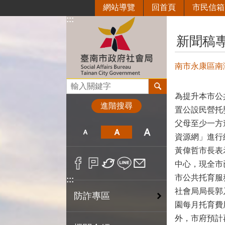
網站導覽
回首頁
市民信箱
跳到主要內容區塊
:::
:::
新聞稿
南市永康區南
搜尋
為提升本市公
進階搜尋
置公設民營托
父母至少一方
資源網」進行
黃偉哲市長表
中心，現全市
市公共托育服
:::
社會局局長郭
防詐專區
園每月托育費
外，市府預計