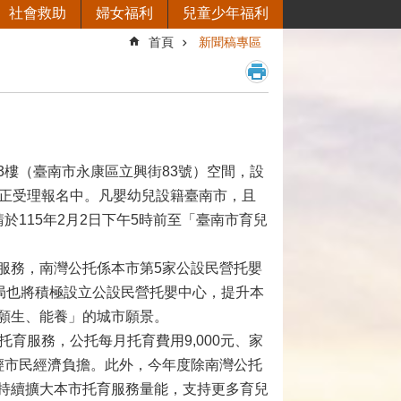
社會救助
婦女福利
兒童少年福利
首頁
新聞稿專區
樓（臺南市永康區立興街83號）空間，設
刻正受理報名中。凡嬰幼兒設籍臺南市，且
115年2月2日下午5時前至「臺南市育兒
服務，南灣公托係本市第5家公設民營托嬰
局也將積極設立公設民營托嬰中心，提升本
願生、能養」的城市願景。
育服務，公托每月托育費用9,000元、家
，減輕市民經濟負擔。此外，今年度除南灣公托
持續擴大本市托育服務量能，支持更多育兒