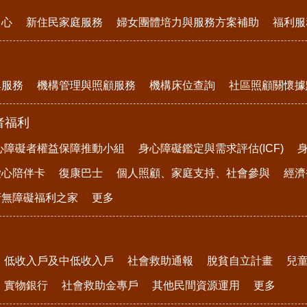
中心
新住民家庭服務
婦女團體培力與服務方案補助
福利服
與服務
機構管理與照顧服務
機構床位查詢
社區照顧關懷據
者福利
心障礙者權益保障推動小組
身心障礙鑑定與需求評估(ICF)
愛心陪伴卡
復康巴士
個人照顧、家庭支持、社會參與
經濟
府無障礙福利之家
更多
低收入戶及中低收入戶
社會救助通報
脫貧自立計畫
兒
實物銀行
社會救助金專戶
其他民間資源運用
更多