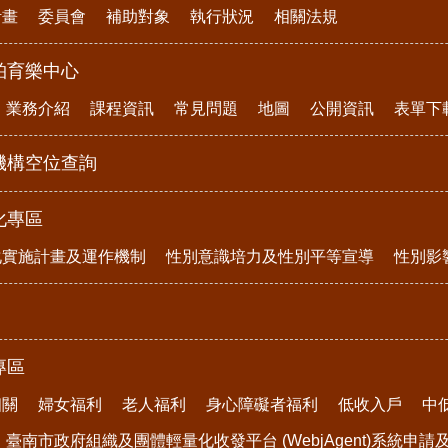
計畫
委員會
補助對象
執行狀況
相關法規
柏育樂中心
業務介紹
課程資訊
常見問題
地圖
公開資訊
表單下
機構空位查詢
化專區
化實施計畫及運作機制
性別意識培力及性別平等宣導
性別影
專區
相關
婦女福利
老人福利
身心障礙者福利
低收入戶
中
臺南市政府組織及團體輕量化收發平台 (WebjAgent)系統申