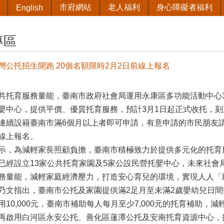
市府網站
老人福利
身心障礙者福利
English
專區
灣公托招生開跑 20個名額限時2月2日前線上報名
共托育服務量能，臺南市政府社會局運用永康區多功能活動中心3
嬰中心，提供平價、優質托育服務，預計3月1日起正式收托，
連續設籍臺南市滿6個月以上者即可申請，有意申請的市民朋友請於
線上報名。
示，為減輕家長照顧負擔，臺南市積極致力於提供多元化的托育
已經設立13家公共托育家園及5家公設民營托嬰中心，未來社會
務量能，減輕家庭經濟壓力，打造安心育兒的環境，實現人人「
乃文指出，臺南市公托及家園提供滿2足月至未滿2歲嬰幼兒日間托
用10,000元，臺南市補助每人每月至少7,000元的托育補助
再啟用白河區永安公托、善化區蓮潭公托及安南托育資源中心，