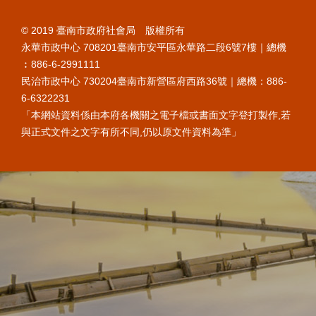
© 2019 臺南市政府社會局 版權所有
永華市政中心 708201臺南市安平區永華路二段6號7樓｜總機
︰886-6-2991111
民治市政中心 730204臺南市新營區府西路36號｜總機：886-
6-6322231
「本網站資料係由本府各機關之電子檔或書面文字登打製作,若
與正式文件之文字有所不同,仍以原文件資料為準」