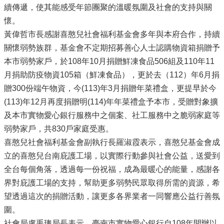
續傳遞，使其能感受年節團聚的溫暖氛圍及社會的支持與關
懷。
黃偉哲市長感謝喜憨兒社會福利基金會多年與本府合作，持續
關懷弱勢族群，基金會不定期招募善心人士認購物資箱捐贈予
本市弱勢家戶，於108年10月捐贈鮮凍食品506組及110年11
月捐助防疫物資105箱（鮮凍食品），更於去（112）年6月捐
贈300份端午物資，今(113)年3月捐贈年菜禮盒，更提早於今
(113)年12月再度捐贈明(114)年年菜禮盒予本市，受贈對象擴
及本市實物愛心銀行服務中之個案、社工服務中之脆弱家庭等
弱勢家戶，共830戶家庭受惠。
喜憨兒社會福利基金會副執行長羅淑霞表示，喜憨兒基金會成
立的喜憨兒台南庇護工場，以實際行動參與社會公益，送愛到
全台每個角落，透過每一份祝福，成為最暖心的能量，感謝各
界對庇護工場的支持，幫助更多弱勢民眾取得所需的資源，希
望透過這次的捐贈活動，讓更多各界業者一同響應公益行善氛
圍。
社會局盧禹璁局長表示，臺南市實物愛心銀行自108年開辦以