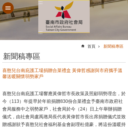
:::
跳到主要內容區塊
:::
:::
首頁
新聞稿專區
新聞稿專區
喜憨兒台南庇護工場捐贈合菜禮盒 黃偉哲感謝與市府攜手溫
馨送暖關懷弱勢家戶
喜憨兒台南庇護工場響應黃偉哲市長政策及照顧弱勢理念，於
今（113）年提早於年前捐贈830份合菜禮盒予臺南市政府社
會局服務中之弱勢家戶，社會局於今（24）日上午舉辦捐贈
儀式，由社會局盧禹璁局長代表黃偉哲市長出席捐贈儀式並致
贈感謝狀予喜憨兒社會福利基金會副理杜億豪，將這份溫暖持