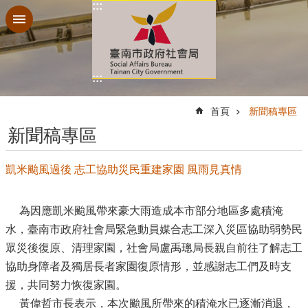
:::
跳到主要內容區塊
:::
:::
首頁
新聞稿專區
新聞稿專區
凱米颱風過後 志工協助災民重建家園 風雨見真情
為因應凱米颱風帶來豪大雨造成本市部分地區多處積淹
水，臺南市政府社會局緊急動員媒合志工深入災區協助弱勢民
眾災後復原、清理家園，社會局盧禹璁局長親自前往了解志工
協助身障者及獨居長者家園復原情形，並感謝志工們及時支
援，共同努力恢復家園。
黃偉哲市長表示，本次颱風所帶來的積淹水已逐漸消退，