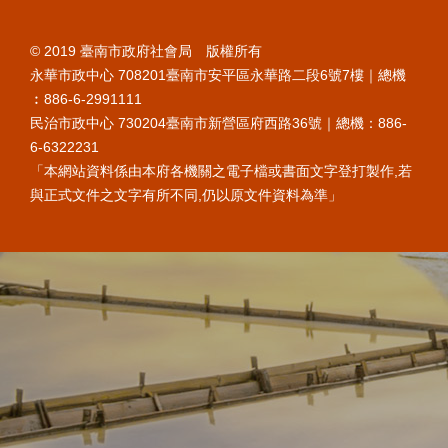
© 2019 臺南市政府社會局 版權所有
永華市政中心 708201臺南市安平區永華路二段6號7樓｜總機
︰886-6-2991111
民治市政中心 730204臺南市新營區府西路36號｜總機：886-
6-6322231
「本網站資料係由本府各機關之電子檔或書面文字登打製作,若
與正式文件之文字有所不同,仍以原文件資料為準」