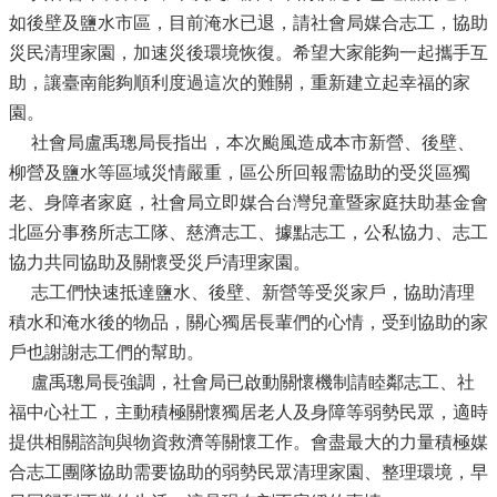
如後壁及鹽水市區，目前淹水已退，請社會局媒合志工，協助
災民清理家園，加速災後環境恢復。希望大家能夠一起攜手互
助，讓臺南能夠順利度過這次的難關，重新建立起幸福的家
園。
社會局盧禹璁局長指出，本次颱風造成本市新營、後壁、
柳營及鹽水等區域災情嚴重，區公所回報需協助的受災區獨
老、身障者家庭，社會局立即媒合台灣兒童暨家庭扶助基金會
北區分事務所志工隊、慈濟志工、據點志工，公私協力、志工
協力共同協助及關懷受災戶清理家園。
志工們快速抵達鹽水、後壁、新營等受災家戶，協助清理
積水和淹水後的物品，關心獨居長輩們的心情，受到協助的家
戶也謝謝志工們的幫助。
盧禹璁局長強調，社會局已啟動關懷機制請睦鄰志工、社
福中心社工，主動積極關懷獨居老人及身障等弱勢民眾，適時
提供相關諮詢與物資救濟等關懷工作。會盡最大的力量積極媒
合志工團隊協助需要協助的弱勢民眾清理家園、整理環境，早