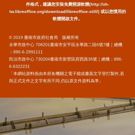
件格式，建議您安裝免費開源軟體(http://zh-
tw.libreoffice.org/download/libreoffice-still/) 或以您慣用的
軟體開啟文件。
© 2019 臺南市政府社會局 版權所有
永華市政中心 708201臺南市安平區永華路二段6號7樓｜總機
︰886-6-2991111
民治市政中心 730204臺南市新營區府西路36號｜總機：886-
6-6322231
「本網站資料係由本府各機關之電子檔或書面文字登打製作,若
與正式文件之文字有所不同,仍以原文件資料為準」