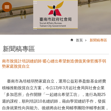
:::
跳到主要內容區塊
:::
:::
首頁
新聞稿專區
新聞稿專區
南市脫貧計培訓縫紉師 暖心縫出希望創造價值黃偉哲攜手弱
勢家庭脫貧自立
臺南市為培植弱勢家庭自立，運用公益彩券盈餘基金經費
積極推動脫貧自立方案，今(113)年3月起社會局與社會企業
「多加思所」合作開辦「一起縫出希望工坊」，進行為期25
週的課程，順利培訓10名縫紉師，藉由學習縫紉手作，發掘
自身就業性向與能力。後續將由社會局輔導團陪伴輔導創業，