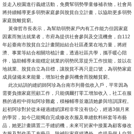
並走入校園進行義縫活動，免費幫弱勢學童修補衣物，社會局
將持續輔導更多弱勢家庭參與脫貧自立計畫，以協助更多弱勢
家庭脫離貧窮。
黃偉哲市長表示，為幫助弱勢家戶內有工作能力但因家庭
因素而無法就業者，市府為提供社會參與及交流機會，自112
年起臺南市脫貧自立計畫開始結合社區產業在地力量，將經
濟、事業等結合相關培植計畫，透過社區共學，攜手暖心陪
伴，協助輔導未能穩定就業的弱勢民眾提升工作技能，並以在
地就業、脫貧自立為目標，讓脫貧不再只是口號，為弱勢家庭
成員儲備未來能量，增加社會參與機會而脫離貧窮。
此次結訓的縫紉師阿珍為台南市列冊低收入戶，平常因為
需要負擔家庭照顧工作，只能偶爾打零工增加收入，社工在服
務的過程中得知阿珍難處，積極輔導並邀請她參與培訓課程。
起初阿珍對於從未碰過縫紉課程非常沒有信心，經過3個月來
的學習，如今已能獨自完成修改衣服及車縫飲料杯套等布藝
品，她更計畫購置二手縫紉機，未來可於家中接案為顧客修改
衣服及製作手工布藝品，除補貼家庭經濟外，也提升個人自我