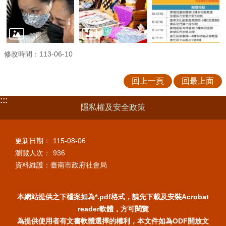
修改時間：113-06-10
回上一頁
回最上面
:::
隱私權及安全政策
更新日期：
115-08-06
瀏覽人次：
936
資料維護：臺南市政府社會局
本網站提供之下檔案如為*.pdf格式，請先下載及安裝Acrobat
reader軟體，方可閱覽
為提供使用者有文書軟體選擇的權利，本文件如為ODF開放文