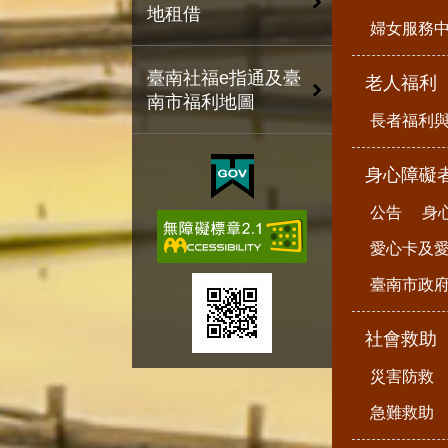
地租借
婦女服務
臺南社福e指通及臺
老人福利
南市福利地圖
長者福利
身心障礙
公告
身
愛心卡及
臺南市政
社會救助
災害防救
急難救助