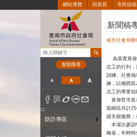
網站導覽
回首頁
市民信箱
跳到主要內容區塊
:::
:::
新聞稿
南市社會局辦
搜尋
為落實黃偉哲
進階搜尋
志工的行列，
訓練、社會福
練，以楠西區
志工的專業知
黃偉哲市長表
龍崎區共計2
:::
緩失能服務；
防詐專區
本場次參訓學
梅雀，年輕時