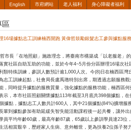
市府網站
老人福利
身心障礙者福利
English
專區
理16場據點志工訓練楠西開跑 黃偉哲鼓勵銀髮志工參與據點服
市長「在地照顧」施政理念，將臺南市構築成「以老服老」的
落實社區自助互助的功能，並於今年4~5月份分區辦理16場次
利類特殊訓練，參訓人數預計逾1,000人次。今(8)日在楠西區
為志工訓練起點，社會局長盧禹璁特別出席，期透過志願服務觀
能，同時提升據點的服務質量，強化據點的服務功能，楠西區何
示，本市社區照顧關懷據點113年截至3月底共398個據點，
5個據點，據點志工人數共計600人，其中21個據點(84%)擴
長輩到據點參加有助延緩失智失能活動課程後一起共餐，讓外出
員平均年齡60歲，最高年齡87歲，65歲以上參訓學員達23位
生活相當艱辛，歷經家人生病、意外離世，更為扶養2位孫子努