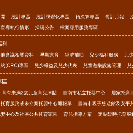
公開
統計專區
統計視覺化專區
預決算專區
會計月報
務宣導執行情形
採購公告
檔案應用服務專區
福利
其他會議相關資料
早期療育
經濟補助
兒少福利服務
兒
約(CRC)專區
兒少權益及兒少代表
兒童遊樂設施管理
兒
專區
育有未滿2歲兒童育兒津貼
臺南市私立托嬰中心
居家托育
家托育服務或未立案托嬰中心通報單
臺南市親子悠遊館及安平
托嬰中心及社區公共托育家園
育兒指導方案
定點臨時托育服