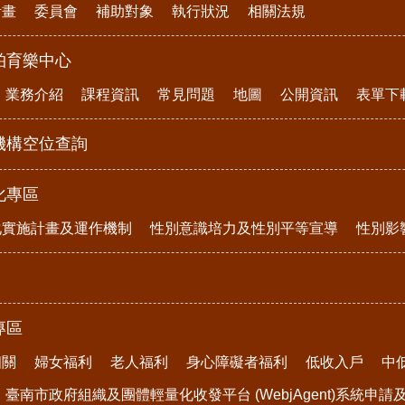
計畫
委員會
補助對象
執行狀況
相關法規
柏育樂中心
業務介紹
課程資訊
常見問題
地圖
公開資訊
表單下
機構空位查詢
化專區
化實施計畫及運作機制
性別意識培力及性別平等宣導
性別影
專區
相關
婦女福利
老人福利
身心障礙者福利
低收入戶
中
臺南市政府組織及團體輕量化收發平台 (WebjAgent)系統申