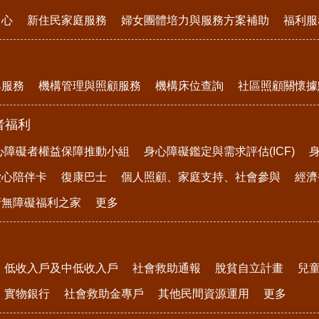
中心
新住民家庭服務
婦女團體培力與服務方案補助
福利服
與服務
機構管理與照顧服務
機構床位查詢
社區照顧關懷據
者福利
心障礙者權益保障推動小組
身心障礙鑑定與需求評估(ICF)
愛心陪伴卡
復康巴士
個人照顧、家庭支持、社會參與
經濟
府無障礙福利之家
更多
低收入戶及中低收入戶
社會救助通報
脫貧自立計畫
兒
實物銀行
社會救助金專戶
其他民間資源運用
更多