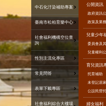
公開資訊
中石化汙染補助專案
政府資訊
政策及業
臺南市松柏育樂中心
兒童少年
社會福利機構空位查
詢
委員會及
兒童權利公
性別主流化專區
育兒資訊
常見問答
托育補助
未登記居
表單下載專區
公設民營
社會福利綜合大樓場
婦女福利