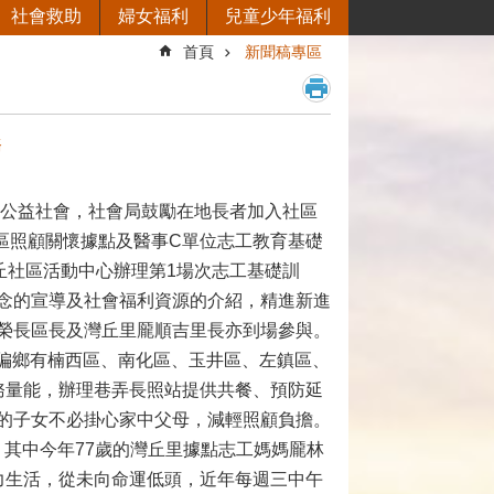
社會救助
婦女福利
兒童少年福利
首頁
新聞稿專區
務
公益社會，社會局鼓勵在地長者加入社區
社區照顧關懷據點及醫事C單位志工教育基礎
灣丘社區活動中心辦理第1場次志工基礎訓
念的宣導及社會福利資源的介紹，精進新進
榮長區長及灣丘里龎順吉里長亦到場參與。
在偏鄉有楠西區、南化區、玉井區、左鎮區、
增服務量能，辦理巷弄長照站提供共餐、預防延
的子女不必掛心家中父母，減輕照顧負擔。
，其中今年77歲的灣丘里據點志工媽媽龎林
力生活，從未向命運低頭，近年每週三中午