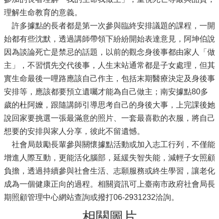
理解生命教育的意義。
許多據點的長者都是第一次參與臨終安排議題的課程，一開
始都有些沈默，透過講師帶領下紛紛開始表達意見，阿坤伯說
因為談論死亡是禁忌的話題，以前的觀念身後事都由家人「做
主」，不習慣先交代後事，人生末站通常都是子女處理，但其
實生命最後一哩路應該自己作主，包括末期醫療決定及身後事
安排等，應該都要預立遺囑才能為自己做主；南安據點80多
歲的杜阿嬤，跟隨講師引導思考自己的身後大事，上完課後她
說回家要挑選一張最滿意的照片、一套最喜歡的衣服，將自己
想要的安排與家人分享，彼此不留遺憾。
社會局鼓勵長輩參與關懷據點活動或加入志工行列，不僅能
增進人際互動，更能活化腦部，延緩失智失能，減輕子女照顧
負擔，透過持續參與社會生活、志願服務或終生學習，讓老化
成為一個健康正向的過程。相關資訊可上臺南市政府社會局長
期照顧管理中心網站查詢或撥打06-2931232洽詢。
相關圖片