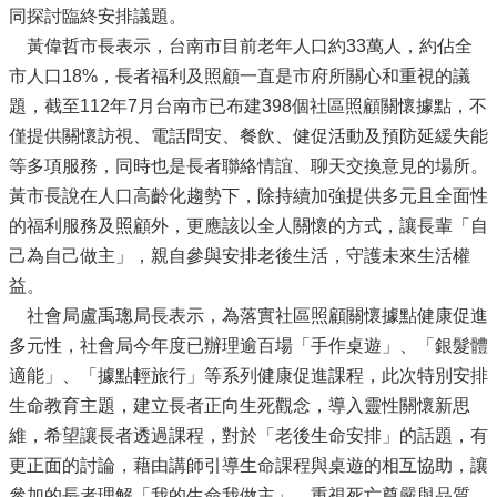
同探討臨終安排議題。
黃偉哲市長表示，台南市目前老年人口約33萬人，約佔全
市人口18%，長者福利及照顧一直是市府所關心和重視的議
題，截至112年7月台南市已布建398個社區照顧關懷據點，不
僅提供關懷訪視、電話問安、餐飲、健促活動及預防延緩失能
等多項服務，同時也是長者聯絡情誼、聊天交換意見的場所。
黃市長說在人口高齡化趨勢下，除持續加強提供多元且全面性
的福利服務及照顧外，更應該以全人關懷的方式，讓長輩「自
己為自己做主」，親自參與安排老後生活，守護未來生活權
益。
社會局盧禹璁局長表示，為落實社區照顧關懷據點健康促進
多元性，社會局今年度已辦理逾百場「手作桌遊」、「銀髮體
適能」、「據點輕旅行」等系列健康促進課程，此次特別安排
生命教育主題，建立長者正向生死觀念，導入靈性關懷新思
維，希望讓長者透過課程，對於「老後生命安排」的話題，有
更正面的討論，藉由講師引導生命課程與桌遊的相互協助，讓
參加的長者理解「我的生命我做主」，重視死亡尊嚴與品質，